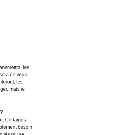
ansmettrai les 
 sera de vous 
teront, les 
ger, mais je 
 ?
e. Certaines 
ablement besoin 
nités qui se 