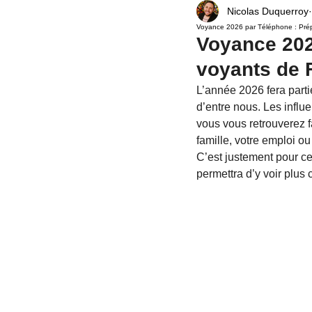
Nicolas Duquerroy
Relation amoureuse
Voyance Politique
Voyance 2026 par Téléphone : Prép
Voyance 202
voyants de 
Univers
rituel
rituel de protection
L’année 2026 fera part
d’entre nous. Les influ
vous vous retrouverez f
Spiritualité
désenvoûtement
env
famille, votre emploi ou
C’est justement pour ce
permettra d’y voir plus