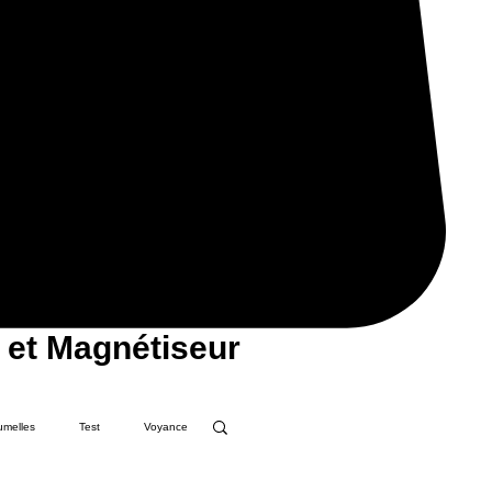
 et Magnétiseur
umelles
Test
Voyance