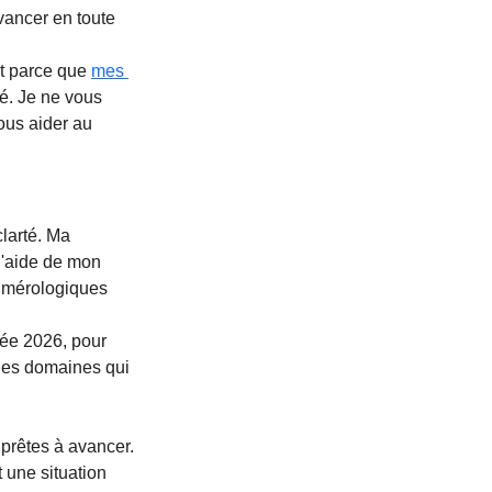
vancer en toute 
t parce que 
mes 
té. Je ne vous 
ous aider au 
larté. Ma 
l'aide de mon 
numérologiques 
ée 2026, pour 
 les domaines qui 
prêtes à avancer. 
 une situation 