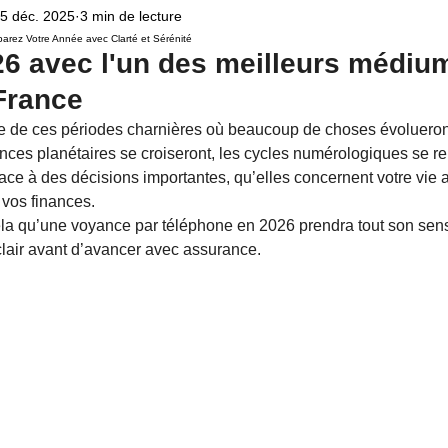
5 déc. 2025
3 min de lecture
Voyance par téléphone
Famille
Relation amoureuse
Domaine Amo
arez Votre Année avec Clarté et Sérénité
6 avec l'un des meilleurs médium
France
protection universelle
rituel de pleine Lune
rituel de magie
magie 
ie de ces périodes charnières où beaucoup de choses évolueron
ences planétaires se croiseront, les cycles numérologiques se re
ace à des décisions importantes, qu’elles concernent votre vie 
oûtement
énergies négatives
magie noire
Horoscope
 vos finances.
la qu’une voyance par téléphone en 2026 prendra tout son sens 
 clair avant d’avancer avec assurance.