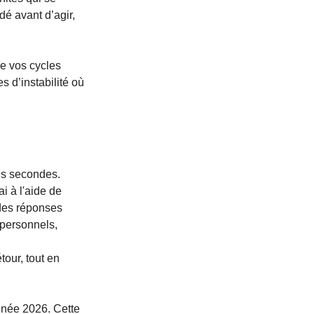
é avant d’agir, 
e vos cycles 
d’instabilité où 
es secondes. 
i à l'aide de 
 des réponses 
 personnels, 
our, tout en 
nnée 2026. Cette 