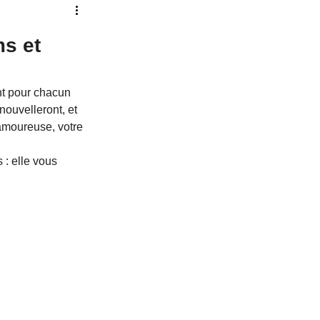
ur
Pleine Lune
s et 
verte
Vie Antérieure
t pour chacun 
nouvelleront, et 
amoureuse, votre 
: elle vous 