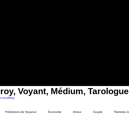
roy, Voyant, Médium, Tarologue
z-vous
Blog
Prédictions de Voyance
Economie
Amour
Couple
Flammes J