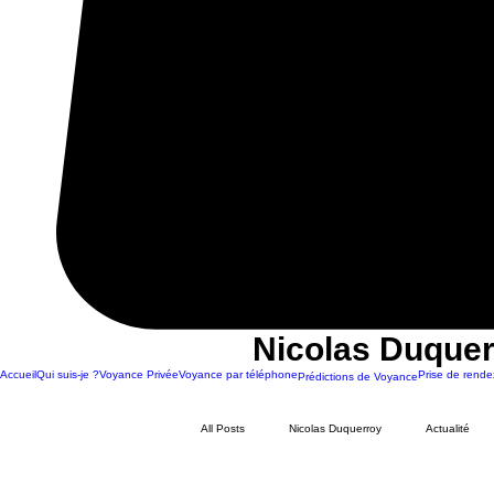
Nicolas Duquer
Accueil
Qui suis-je ?
Voyance Privée
Voyance par téléphone
Prise de rende
Prédictions de Voyance
All Posts
Nicolas Duquerroy
Actualité