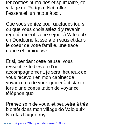
rencontres humaines et spiritualité, ce
village du Périgord Noir offre
l’essentiel, un retour à soi.
Que vous veniez pour quelques jours
ou que vous choisissiez d’y revenir
régulièrement, votre séjour à Valojoulx
en Dordogne laissera en vous et dans
le coeur de votre famille, une trace
douce et lumineuse.
Et si, pendant cette pause, vous
ressentiez le besoin d’un
accompagnement, je serai heureux de
vous recevoir en mon cabinet de
voyance ou de vous guider à distance
lors d'une consultation de voyance
téléphonique.
Prenez soin de vous, et peut-être à très
bientôt dans mon village de Valojoulx.
Nicolas Duquerroy
2026
Prix
Grande Voyance 2026 par téléphone
85,00 €
Analyse énergétique à distan