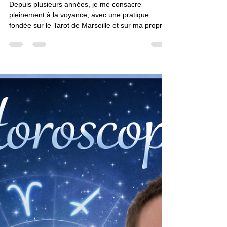
Témoignages sur Nicolas
Duquerroy, médium confirmé
Depuis plusieurs années, je me consacre
pleinement à la voyance, avec une pratique
fondée sur le Tarot de Marseille et sur ma propre
méthode : le Tarot-Numérologique. Installé en
Dordogne, mon cabinet de voyance est avant tout
un lieu d’écoute, de confiance et de guidance. J’y
accueille celles et ceux qui traversent une période
de doute, qui cherchent à mieux comprendre une
situation ou qui souhaitent obtenir des réponses
sincères sur leur avenir. Mes consultations sont
propo