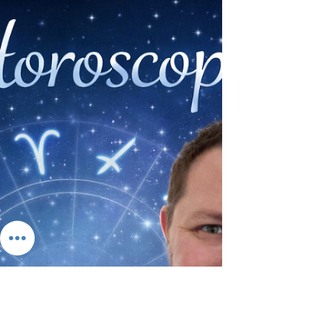
énergies qui évolueront jour après jour autour de
vous. Belle semaine. Nicolas Duquerroy
Horoscope du médium Nicolas Duquerroy
Horoscope hebdomadaire de votre signe du
zodiaque Horoscope Bélier Bélier, cette semaine,
la Lame de l’Arcane sans Nom annoncera la fin ou
la transformation d’une situation devenue trop
pesante. Dans le domaine de l’amour,