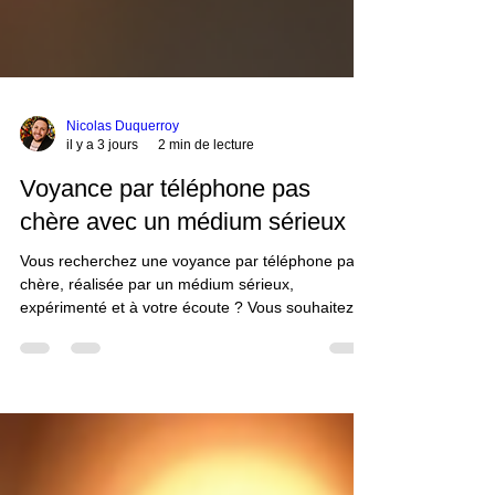
Nicolas Duquerroy
il y a 3 jours
2 min de lecture
Voyance par téléphone pas
chère avec un médium sérieux
Vous recherchez une voyance par téléphone pas
chère, réalisée par un médium sérieux,
expérimenté et à votre écoute ? Vous souhaitez
obtenir des réponses précises sans payer les
tarifs souvent élevés pratiqués par les grandes
plateformes de voyance ? Depuis plus de
quatorze ans, je réalise personnellement des
consultations de voyance par téléphone à prix
accessible, sans intermédiaire et dans le respect