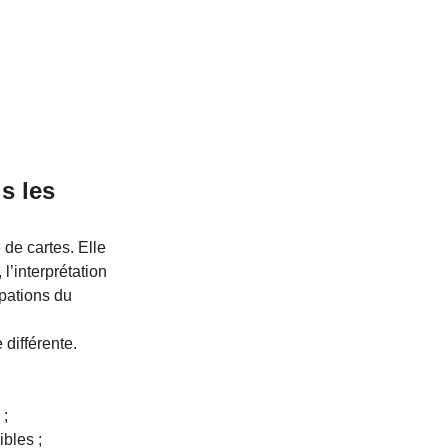
s les 
 de cartes. Elle 
’interprétation 
pations du 
différente. 
 ;
ibles ;