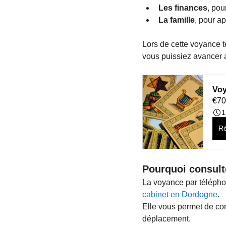
Les finances
, pou
La famille
, pour a
Lors de cette voyance té
vous puissiez avancer 
Voy
€70
1
Ré
Pourquoi consult
La voyance par télépho
cabinet en Dordogne
.
Elle vous permet de con
déplacement.