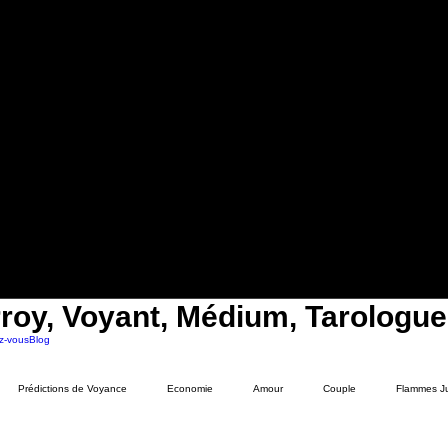
roy, Voyant, Médium, Tarologue
z-vous
Blog
Prédictions de Voyance
Economie
Amour
Couple
Flammes J