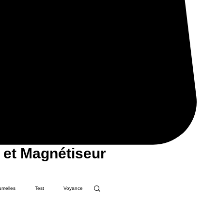
 et Magnétiseur
umelles
Test
Voyance