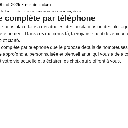
6 oct. 2025
4 min de lecture
Voyance par téléphone
Famille
Relation amoureuse
Domaine Amo
éléphone : obtenez des réponses claires à vos interrogations
 complète par téléphone
a vie nous place face à des doutes, des hésitations ou des blocag
protection universelle
rituel de pleine Lune
rituel de magie
magie 
reinement. Dans ces moments-là, la voyance peut devenir un v
 et clarté.
 complète par téléphone que je propose depuis de nombreuses
oûtement
énergies négatives
magie noire
Horoscope
 approfondie, personnalisée et bienveillante, qui vous aide à 
votre vie actuelle et à éclairer les choix qui s’offrent à vous.