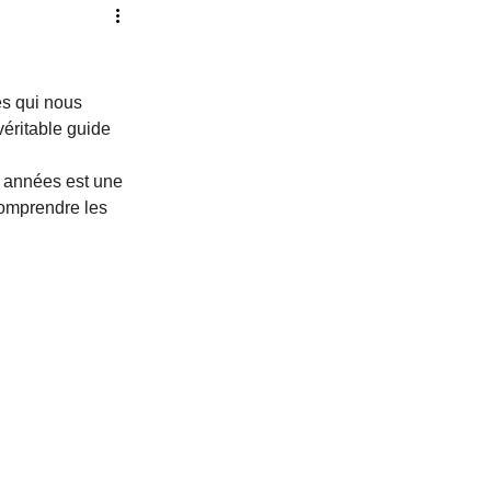
ur
Pleine Lune
es qui nous 
verte
Vie Antérieure
éritable guide 
 années est une 
comprendre les 