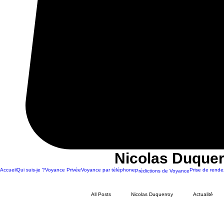
Nicolas Duquer
Accueil
Qui suis-je ?
Voyance Privée
Voyance par téléphone
Prise de rende
Prédictions de Voyance
All Posts
Nicolas Duquerroy
Actualité