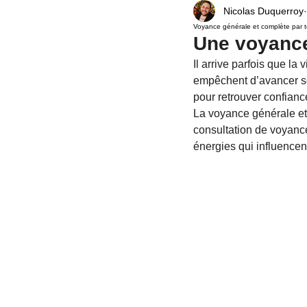
Nicolas Duquerroy
Relation amoureuse
Voyance Politique
Voyance générale et complète par t
Une voyance
Il arrive parfois que l
Univers
rituel
rituel de protection
empêchent d’avancer se
pour retrouver confiance
La voyance générale et
Spiritualité
désenvoûtement
env
consultation de voyance
énergies qui influencent 