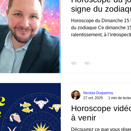
signe du zodiaq
Horoscope du Dimanche 15 fé
du zodiaque Ce dimanche 15 
ralentissement, à l’introspect
l’essentiel. L’énergie planéta
vers l’action, mais vers la c
une journée idéale pour faire 
préparer la semaine du 16 au 22 fév
plutôt qu’avec agitation. Ho
à venir Horosco
Nicolas Duquerroy
27 oct. 2025
1 min de lectu
Horoscope vidé
à venir
Découvrez ce que vous réser