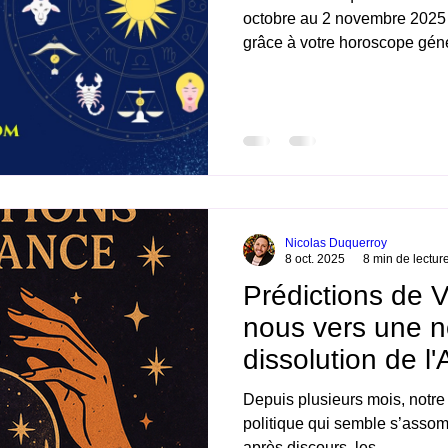
octobre au 2 novembre 2025 
grâce à votre horoscope général et complet en 
vidéo. Belle découverte. Ni
complet de la semaine
Nicolas Duquerroy
8 oct. 2025
8 min de lectur
Prédictions de V
nous vers une n
dissolution de l
Nationale ?
Depuis plusieurs mois, notre
politique qui semble s’assomb
après discours, les...