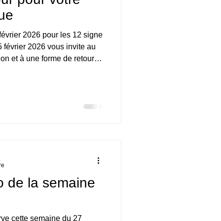
ue
vrier 2026 pour les 12 signe
février 2026 vous invite au
ion et à une forme de retour à
ire du jour n’est pas tournée
ompréhension intérieure. C’est
le point, vous recentrer et
rier 2026 avec calme
roscope général de la journée
re
o de la semaine
ve cette semaine du 27