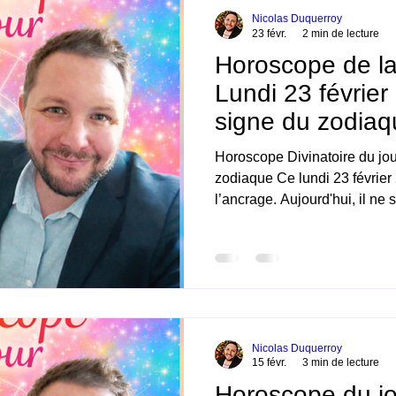
Nicolas Duquerroy
23 févr.
2 min de lecture
Horoscope de la
Lundi 23 février
signe du zodiaq
Horoscope Divinatoire du jou
zodiaque Ce lundi 23 février 2
l’ancrage. Aujourd'hui, il ne 
ressentir les choses avant d’
vite pourraient manquer de pr
qui naîtront d’un vrai recentr
durables. Belle journée. Ni
général du Lundi 23 février 
Commencer la semaine en
Nicolas Duquerroy
15 févr.
3 min de lecture
Horoscope du jo