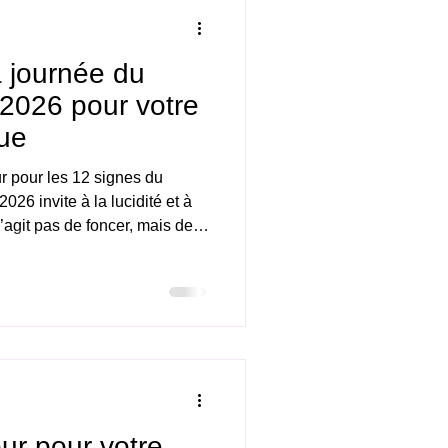
 journée du
 2026 pour votre
ue
r pour les 12 signes du
026 invite à la lucidité et à
s’agit pas de foncer, mais de
agir. Les décisions prises trop
ofondeur. À l’inverse, celles
age intérieur seront solides et
colas Duquerroy Horoscope
2026 Horoscope Bélier
ur pour votre