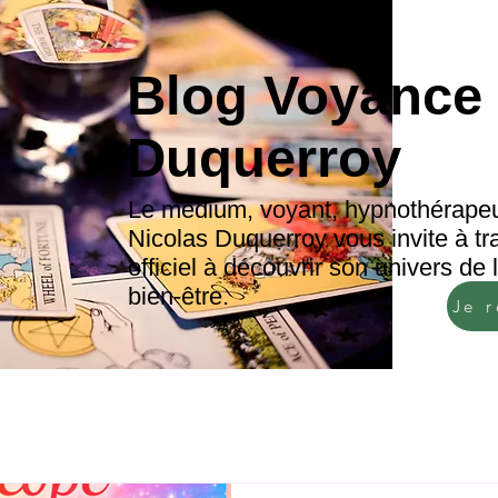
Blog Voyance 
Duquerroy
Le médium, voyant, hypnothérapeu
Nicolas Duquerroy vous invite à tr
officiel à découvrir son univers de
bien-être.
Je 