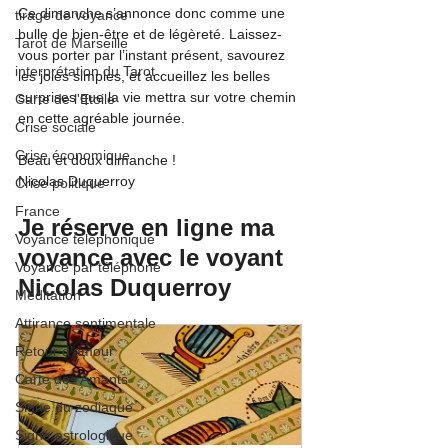
Ce dimanche s’annonce donc comme une 
tirage de voyance
bulle de bien-être et de légèreté. Laissez-
Tarot de Marseille
vous porter par l’instant présent, savourez 
interprétation du Tarot
les joies simples, et accueillez les belles 
surprises que la vie mettra sur votre chemin 
Carte de l'Etoile
en cette agréable journée.
Crise sociale
Crise économique
Beau et doux dimanche !
Nicolas Duquerroy
Crise politique
France
Je réserve en ligne ma 
Voyance téléphonique
voyance avec le voyant 
Voyance par téléphone
Nicolas Duquerroy
Méditation
Attirance sentimentale
Retour d'amour
Carte des Amants
Signe du zodiaque
Signe astrologique