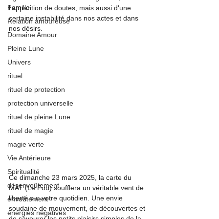
Famille
l'apparition de doutes, mais aussi d'une 
certaine instabilité dans nos actes et dans 
Relation amoureuse
nos désirs.
Domaine Amour
Pleine Lune
Univers
rituel
rituel de protection
protection universelle
rituel de pleine Lune
rituel de magie
magie verte
Vie Antérieure
Spiritualité
Ce dimanche 23 mars 2025, la carte du 
désenvoûtement
MAT (Le Fou) soufflera un véritable vent de 
liberté sur votre quotidien. Une envie 
envoûtement
soudaine de mouvement, de découvertes et 
énergies négatives
de savourer les petits plaisirs simples de la 