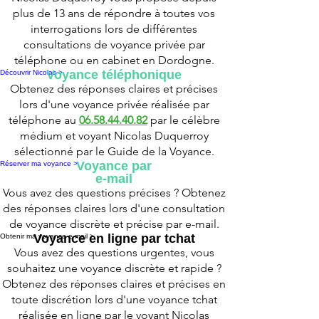
plus de 13 ans de répondre à toutes vos
interrogations lors de différentes
consultations de voyance privée par
téléphone ou en cabinet en Dordogne.
Voyance téléphonique
Découvrir Nicolas >
Obtenez des réponses claires et précises
lors d'une voyance privée réalisée par
téléphone au
06.58.44.40.82
par le célèbre
médium et voyant Nicolas Duquerroy
sélectionné par le Guide de la Voyance.
Voyance par
Réserver ma voyance >
e-mail
Vous avez des questions précises ? Obtenez
des réponses claires lors d'une consultation
de voyance discrète et précise par e-mail.
Voyance en ligne par tchat
Obtenir ma voyance e-mail >
Vous avez des questions urgentes, vous
souhaitez une voyance discrète et rapide ?
Obtenez des réponses claires et précises en
toute discrétion lors d'une voyance tchat
réalisée en ligne par le voyant Nicolas