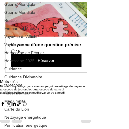
Guerre Mondiale
Guerre Mondiale
Russie
Emmanuel Macron
Voyance à l'Affiche
Voyance e-mail
Voyance d'une question précise
15
Horoscope de Février
Réserver
Horoscope 2025
Guidance
Guidance Divinatoire
Mots-clés :
taroscope
Nicolas Duquerroy
voyance
taroscope
guidance
tirage de voyance
taroscope du jour
tarologue
taroscope du samedi
Rituel d'amour
tirage de voyance du samedi
voyance du samedi
Médiumnité
Carte du Lion
Nettoyage énergétique
Purification énergétique