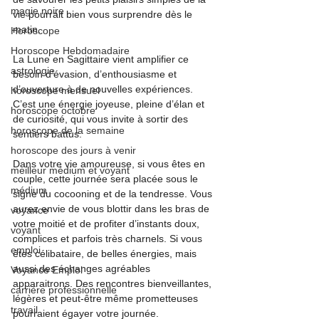
magie noire
vie pourrait bien vous surprendre dès le 
matin.
Horoscope
Horoscope Hebdomadaire
La Lune en Sagittaire vient amplifier ce 
astrologie
besoin d’évasion, d’enthousiasme et 
d’ouverture à de nouvelles expériences. 
horoscope mensuel
C’est une énergie joyeuse, pleine d’élan et 
horoscope octobre
de curiosité, qui vous invite à sortir des 
horoscope de la semaine
sentiers battus.
horoscope des jours à venir
Dans votre vie amoureuse, si vous êtes en 
meilleur médium et voyant
couple, cette journée sera placée sous le 
médium
signe du cocooning et de la tendresse. Vous 
aurez envie de vous blottir dans les bras de 
voyance
votre moitié et de profiter d’instants doux, 
voyant
complices et parfois très charnels. Si vous 
emploi
êtes célibataire, de belles énergies, mais 
aussi des échanges agréables 
Voyance Emploi
apparaitrons. Des rencontres bienveillantes, 
carrière professionnelle
légères et peut-être même prometteuses 
travail
pourraient égayer votre journée.