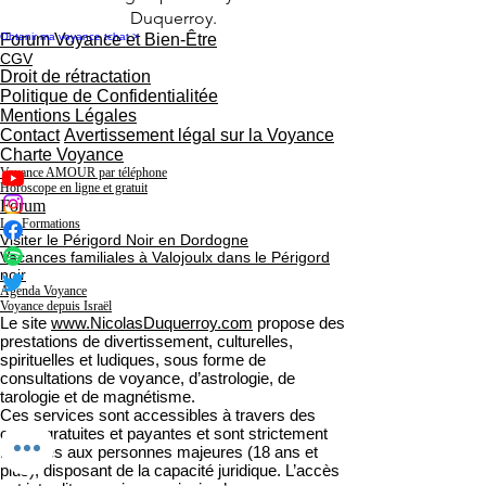
Duquerroy.
Obtenir ma voyance tchat >
Forum Voyance et Bien-Être
CGV
Droit de rétractation
Politique de Confidentialitée
Mentions Légales
Contact
Avertissement légal sur la Voyance
Charte Voyance
Voyance AMOUR par téléphone
Horoscope en ligne et gratuit
Forum
Les Formations
Visiter le Périgord Noir en Dordogne
Vacances familiales à Valojoulx dans le Périgord
noir
Agenda Voyance
Voyance depuis Israël
Le site
www.NicolasDuquerroy.com
propose des
prestations de divertissement, culturelles,
spirituelles et ludiques, sous forme de
consultations de voyance, d’astrologie, de
tarologie et de magnétisme.
Ces services sont accessibles à travers des
offres gratuites et payantes et sont strictement
réservés aux personnes majeures (18 ans et
plus), disposant de la capacité juridique. L’accès