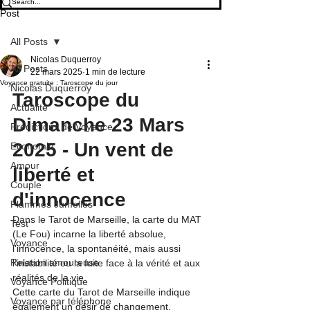
Post
All Posts
Nicolas Duquerroy
All Posts
22 mars 2025
1 min de lecture
Voyance gratuite : Taroscope du jour
Nicolas Duquerroy
Taroscope du 
Actualité
Dimanche 23 Mars 
Prédictions de Voyance
2025 - Un vent de 
Economie
Amour
liberté et 
Couple
d'innocence
Flammes Jumelles
Dans le Tarot de Marseille, la carte du MAT 
Test
(Le Fou) incarne la liberté absolue, 
Voyance
l'innocence, la spontanéité, mais aussi 
Relation amoureuse
l’instabilité ou la fuite face à la vérité et aux 
réalités de la vie.
Voyance Politique
Cette carte du Tarot de Marseille indique 
Voyance par téléphone
également un désir de changement, 