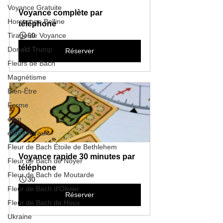
Voyance Gratuite
Voyance complète par 
Horoscope Belline
téléphone
Tirage de Voyance
60
Donald Trump
Réserver
Fleurs de Bach
Magnétisme
Bien-Être
Forme
élixir
élixirs floraux
Fleur de Bach Étoile de Bethlehem
Voyance rapide 30 minutes par 
Fleur de Bach de Noyer
téléphone
Fleur de Bach de Moutarde
30
Fleur de Bach d'Olivier
Réserver
Fleur de Bach de Houx
Ukraine