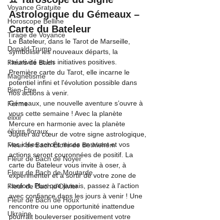
Voyance Gratuite
Astrologique du Gémeaux – 
Horoscope Belline
Carte du Bateleur
Tirage de Voyance
Le Bateleur, dans le Tarot de Marseille, 
Donald Trump
symbolise les nouveaux départs, la 
créativité et les initiatives positives. 
Fleurs de Bach
Première carte du Tarot, elle incarne le 
Magnétisme
potentiel infini et l'évolution possible dans 
Bien-Être
nos actions à venir.
Gémeaux, une nouvelle aventure s’ouvre à 
Forme
vous cette semaine ! Avec la planète 
élixir
Mercure en harmonie avec la planète 
élixirs floraux
Jupiter au cœur de votre signe astrologique, 
vos idées seront mises en avant et vos 
Fleur de Bach Étoile de Bethlehem
actions seront couronnées de positif. La 
Fleur de Bach de Noyer
carte du Bateleur vous invite à oser, à 
Fleur de Bach de Moutarde
expérimenter et à sortir de votre zone de 
confort. Plus que jamais, passez à l'action 
Fleur de Bach d'Olivier
avec confiance dans les jours à venir ! Une 
Fleur de Bach de Houx
rencontre ou une opportunité inattendue 
Ukraine
pourrait bouleverser positivement votre 