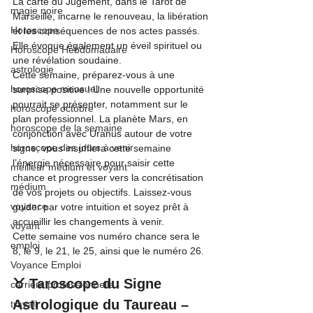
La carte du Jugement, dans le Tarot de 
magie noire
Marseille, incarne le renouveau, la libération 
Horoscope
et les conséquences de nos actes passés. 
Elle évoque également un éveil spirituel ou 
Horoscope Hebdomadaire
une révélation soudaine.
astrologie
Cette semaine, préparez-vous à une 
horoscope mensuel
surprise positive ! Une nouvelle opportunité 
pourrait se présenter, notamment sur le 
horoscope octobre
plan professionnel. La planète Mars, en 
horoscope de la semaine
conjonction avec Uranus autour de votre 
horoscope des jours à venir
signe, vous insufflera cette semaine 
l’énergie nécessaire pour saisir cette 
meilleur médium et voyant
chance et progresser vers la concrétisation 
médium
de vos projets ou objectifs. Laissez-vous 
voyance
guider par votre intuition et soyez prêt à 
accueillir les changements à venir.
voyant
Cette semaine vos numéro chance sera le 
emploi
8, le 9, le 21, le 25, ainsi que le numéro 26.
Voyance Emploi
♉ Taroscope du Signe 
carrière professionnelle
Astrologique du Taureau – 
travail