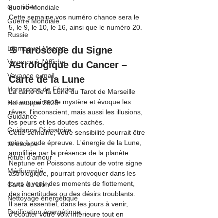
quotidien.
Guerre Mondiale
Cette semaine vos numéro chance sera le 
Guerre Mondiale
5, le 9, le 10, le 16, ainsi que le numéro 20.
Russie
Emmanuel Macron
♋ Taroscope du Signe 
Voyance à l'Affiche
Astrologique du Cancer – 
Voyance e-mail
Carte de la Lune
Horoscope de Février
La carte de la Lune du Tarot de Marseille 
est empreinte de mystère et évoque les 
Horoscope 2025
rêves, l'inconscient, mais aussi les illusions, 
Guidance
les peurs et les doutes cachés.
Guidance Divinatoire
Cette semaine, votre sensibilité pourrait être 
mise à rude épreuve. L'énergie de la Lune, 
taroscope
amplifiée par la présence de la planète 
Rituel d'amour
Neptune en Poissons autour de votre signe 
Médiumnité
astrologique, pourrait provoquer dans les 
jours à venir des moments de flottement, 
Carte du Lion
des incertitudes ou des désirs troublants.
Nettoyage énergétique
Il sera essentiel, dans les jours à venir, 
Purification énergétique
d'écouter votre voix intérieure tout en 