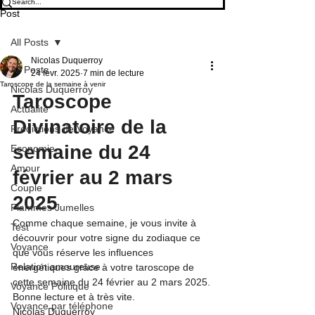
Post
All Posts
Nicolas Duquerroy
All Posts
24 févr. 2025
7 min de lecture
Taroscope de la semaine à venir
Nicolas Duquerroy
Taroscope 
Actualité
Divinatoire de la 
Prédictions de Voyance
semaine du 24 
Economie
Amour
février au 2 mars 
Couple
2025
Flammes Jumelles
Comme chaque semaine, je vous invite à 
Test
découvrir pour votre signe du zodiaque ce 
Voyance
que vous réserve les influences 
Relation amoureuse
énergétiques grâce à votre taroscope de 
cette semaine du 24 février au 2 mars 2025.
Voyance Politique
Bonne lecture et à très vite.
Voyance par téléphone
Nicolas Duquerroy