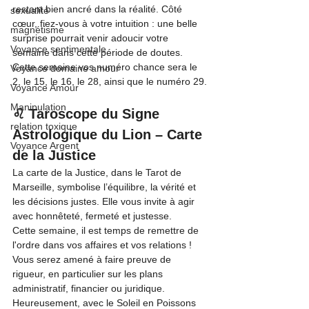
restant bien ancré dans la réalité. Côté 
sexualité
cœur, fiez-vous à votre intuition : une belle 
magnétisme
surprise pourrait venir adoucir votre 
Voyance sentimentale
semaine dans cette période de doutes.
Cette semaine vos numéro chance sera le 
Voyance domaine amour
2, le 15, le 16, le 28, ainsi que le numéro 29.
Voyance Amour
Manipulation
♌ Taroscope du Signe 
relation toxique
Astrologique du Lion – Carte 
Voyance Argent
de la Justice
La carte de la Justice, dans le Tarot de 
Marseille, symbolise l’équilibre, la vérité et 
les décisions justes. Elle vous invite à agir 
avec honnêteté, fermeté et justesse.
Cette semaine, il est temps de remettre de 
l'ordre dans vos affaires et vos relations ! 
Vous serez amené à faire preuve de 
rigueur, en particulier sur les plans 
administratif, financier ou juridique.
Heureusement, avec le Soleil en Poissons 