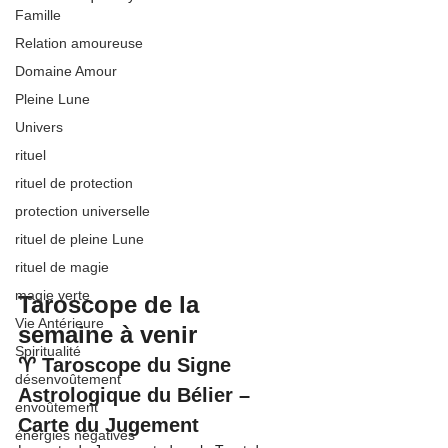
Famille
Relation amoureuse
Domaine Amour
Pleine Lune
Univers
rituel
rituel de protection
protection universelle
rituel de pleine Lune
rituel de magie
magie verte
Taroscope de la 
Vie Antérieure
semaine à venir
Spiritualité
♈ Taroscope du Signe 
désenvoûtement
Astrologique du Bélier – 
envoûtement
Carte du Jugement
énergies négatives