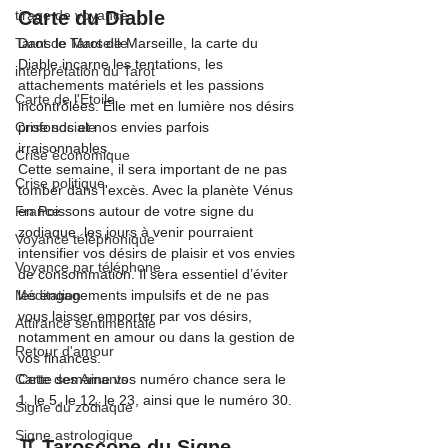
tirage de voyance
Carte du Diable
Tarot de Marseille
Dans le Tarot de Marseille, la carte du 
Diable incarne les tentations, les 
interprétation du Tarot
attachements matériels et les passions 
Carte de l'Etoile
incontrôlées. Elle met en lumière nos désirs 
Crise sociale
profonds et nos envies parfois 
irraisonnables.
Crise économique
Cette semaine, il sera important de ne pas 
Crise politique
tomber dans l'excès. Avec la planète Vénus 
France
en Poissons autour de votre signe du 
zodiaque, les jours à venir pourraient 
Voyance téléphonique
intensifier vos désirs de plaisir et vos envies 
Voyance par téléphone
de consommation. Il sera essentiel d’éviter 
Méditation
les engagements impulsifs et de ne pas 
vous laisser emporter par vos désirs, 
Attirance sentimentale
notamment en amour ou dans la gestion de 
Retour d'amour
vos finances.
Carte des Amants
Cette semaine vos numéro chance sera le 
1, le 5, le 12, le 23, ainsi que le numéro 30.
Signe du zodiaque
Signe astrologique
♊ Taroscope du Signe 