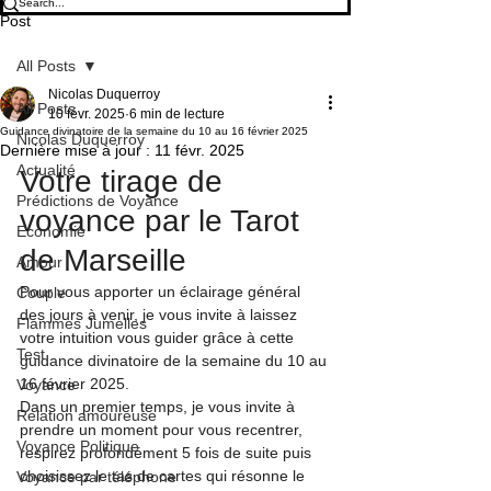
Post
All Posts
Nicolas Duquerroy
All Posts
10 févr. 2025
6 min de lecture
Guidance divinatoire de la semaine du 10 au 16 février 2025
Nicolas Duquerroy
Dernière mise à jour :
11 févr. 2025
Actualité
Votre tirage de 
Prédictions de Voyance
voyance par le Tarot 
Economie
de Marseille
Amour
Pour vous apporter un éclairage général 
Couple
des jours à venir, je vous invite à laissez 
Flammes Jumelles
votre intuition vous guider grâce à cette 
Test
guidance divinatoire de la semaine du 10 au 
16 février 2025.
Voyance
Dans un premier temps, je vous invite à 
Relation amoureuse
prendre un moment pour vous recentrer, 
Voyance Politique
respirez profondément 5 fois de suite puis 
choisissez le tas de cartes qui résonne le 
Voyance par téléphone