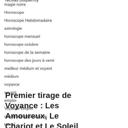
Nicolas Duquerroy
magie noire
Horoscope
Horoscope Hebdomadaire
astrologie
horoscope mensuel
horoscope octobre
horoscope de la semaine
horoscope des jours à venir
meilleur médium et voyant
médium
voyance
voyant
Premier tirage de 
emploi
Voyance : Les 
Voyance Emploi
Amoureux, Le 
carrière professionnelle
Chariot et Le Soleil
travail