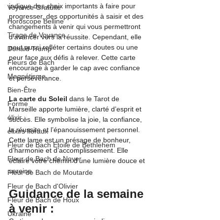
indique des choix importants à faire pour 
Voyance Gratuite
progresser, des opportunités à saisir et des 
Horoscope Belline
changements à venir qui vous permettront 
Tirage de Voyance
d’avancer vers la réussite. Cependant, elle 
peut aussi refléter certains doutes ou une 
Donald Trump
peur face aux défis à relever. Cette carte 
Fleurs de Bach
encourage à garder le cap avec confiance 
Magnétisme
et persévérance.
Bien-Être
La carte du Soleil
 dans le Tarot de 
Forme
Marseille apporte lumière, clarté d’esprit et 
élixir
succès. Elle symbolise la joie, la confiance, 
la réussite et l’épanouissement personnel. 
élixirs floraux
Cette lame est un présage de bonheur, 
Fleur de Bach Étoile de Bethlehem
d’harmonie et d’accomplissement. Elle 
Fleur de Bach de Noyer
éclaire votre chemin d'une lumière douce et 
sereine.
Fleur de Bach de Moutarde
Fleur de Bach d'Olivier
Guidance de la semaine 
Fleur de Bach de Houx
à venir :
Ukraine