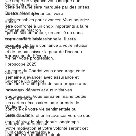
Ce tirage de voyance vous indique que 
Guerre Mondiale
cette semaine sera marquée par des prises 
Guerre Mondiale
de décision importantes, voire 
indispensables pour avancer. Vous pourriez 
Russie
être confronté à un choix importants à faire, 
Emmanuel Macron
que ce soit en amour, en amitié ou dans 
Voyance à l'Affiche
votre carrière professionnelle. Il sera 
essentiel de faire confiance à votre intuition 
Voyance e-mail
et de ne pas laisser la peur de l’inconnu 
Horoscope de Février
freiner votre progression.
Horoscope 2025
La carte du Chariot vous encourage cette 
Guidance
semaine à avancer avec assurance et 
Guidance Divinatoire
confiance. Cette période sera propice aux 
taroscope
nouveaux départs et aux initiatives 
courageuses. Vous aurez en mains toutes 
Rituel d'amour
les cartes nécessaires pour prendre le 
Médiumnité
contrôle de votre vie sentimentale ou 
Carte du Lion
professionnelle et enfin avancer vers ce que 
vous désirez le plus depuis longtemps. 
Nettoyage énergétique
Votre motivation et votre volonté seront cet 
Purification énergétique
semaine vos meilleurs atouts.