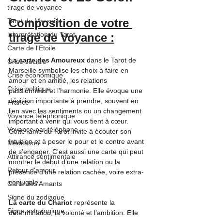
tirage de voyance
Composition de votre 
Tarot de Marseille
interprétation du Tarot
tirage de Voyance :
Carte de l'Etoile
La carte des Amoureux
 dans le Tarot de 
Crise sociale
Marseille symbolise les choix à faire en 
Crise économique
amour et en amitié, les relations 
Crise politique
passionnées et l’harmonie. Elle évoque une 
décision importante à prendre, souvent en 
France
lien avec les sentiments ou un changement 
Voyance téléphonique
important à venir qui vous tient à cœur. 
Voyance par téléphone
Cette lame du Tarot invite à écouter son 
intuition et à peser le pour et le contre avant 
Méditation
de s’engager. C'est aussi une carte qui peut 
Attirance sentimentale
montrer le début d'une relation ou la 
Retour d'amour
présence d'une relation cachée, voire extra-
conjugale.
Carte des Amants
Signe du zodiaque
La carte du Chariot
 représente la 
Signe astrologique
détermination, la volonté et l’ambition. Elle 