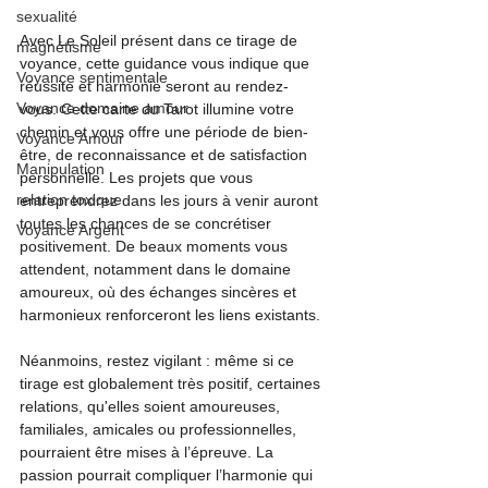
sexualité
Avec Le Soleil présent dans ce tirage de 
magnétisme
voyance, cette guidance vous indique que 
Voyance sentimentale
réussite et harmonie seront au rendez-
Voyance domaine amour
vous. Cette carte du Tarot illumine votre 
chemin et vous offre une période de bien-
Voyance Amour
être, de reconnaissance et de satisfaction 
Manipulation
personnelle. Les projets que vous 
relation toxique
entreprendrez dans les jours à venir auront 
toutes les chances de se concrétiser 
Voyance Argent
positivement. De beaux moments vous 
attendent, notamment dans le domaine 
amoureux, où des échanges sincères et 
harmonieux renforceront les liens existants.
Néanmoins, restez vigilant : même si ce 
tirage est globalement très positif, certaines 
relations, qu'elles soient amoureuses, 
familiales, amicales ou professionnelles, 
pourraient être mises à l’épreuve. La 
passion pourrait compliquer l’harmonie qui 