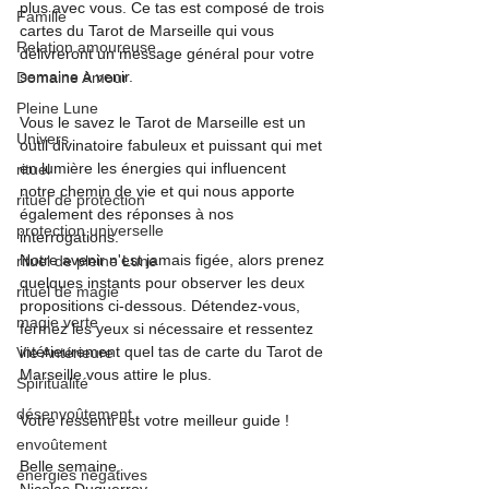
plus avec vous. Ce tas est composé de trois 
Famille
cartes du Tarot de Marseille qui vous 
Relation amoureuse
délivreront un message général pour votre 
semaine à venir.
Domaine Amour
Pleine Lune
Vous le savez le Tarot de Marseille est un 
Univers
outil divinatoire fabuleux et puissant qui met 
en lumière les énergies qui influencent 
rituel
notre chemin de vie et qui nous apporte 
rituel de protection
également des réponses à nos 
protection universelle
interrogations.
Notre avenir n'est jamais figée, alors prenez 
rituel de pleine Lune
quelques instants pour observer les deux 
rituel de magie
propositions ci-dessous. Détendez-vous, 
magie verte
fermez les yeux si nécessaire et ressentez 
intérieurement quel tas de carte du Tarot de 
Vie Antérieure
Marseille vous attire le plus.
Spiritualité
désenvoûtement
Votre ressenti est votre meilleur guide !
envoûtement
Belle semaine.
énergies négatives