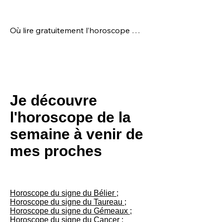
Les compatibilités varient selon le 
Il vous permet d’anticiper les 
thème astral personnel.
énergies de la semaine et de mieux 
Où lire gratuitement l’horoscope 
comprendre vos émotions.
Poissons ?

Chaque semaine, l’horoscope 
Poissons est publié et mis à jour ici-
même, gratuitement et en accès libre.
Je découvre
l'horoscope de la
semaine à venir de
mes proches
Horoscope du signe du Bélier ;
Horoscope du signe du Taureau ;
Horoscope du signe du Gémeaux ;
Horoscope du signe du Cancer ;