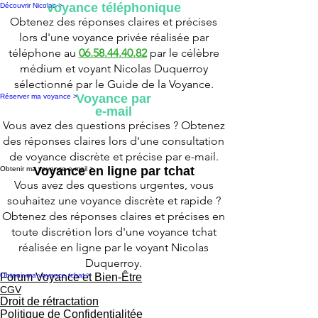
Voyance téléphonique
Découvrir Nicolas >
Obtenez des réponses claires et précises
lors d'une voyance privée réalisée par
téléphone au
06.58.44.40.82
par le célèbre
médium et voyant Nicolas Duquerroy
sélectionné par le Guide de la Voyance.
Voyance par
Réserver ma voyance >
e-mail
Vous avez des questions précises ? Obtenez
des réponses claires lors d'une consultation
de voyance discrète et précise par e-mail.
Voyance en ligne par tchat
Obtenir ma voyance e-mail >
Vous avez des questions urgentes, vous
souhaitez une voyance discrète et rapide ?
Obtenez des réponses claires et précises en
toute discrétion lors d'une voyance tchat
réalisée en ligne par le voyant Nicolas
Duquerroy.
Obtenir ma voyance tchat >
Forum Voyance et Bien-Être
CGV
Droit de rétractation
Politique de Confidentialitée