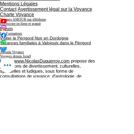
Mentions Légales
Contact
Avertissement légal sur la Voyance
Charte Voyance
Voyance AMOUR par téléphone
Horoscope en ligne et gratuit
Forum
Les Formations
Visiter le Périgord Noir en Dordogne
Vacances familiales à Valojoulx dans le Périgord
noir
Agenda Voyance
Voyance depuis Israël
Le site
www.NicolasDuquerroy.com
propose des
prestations de divertissement, culturelles,
spirituelles et ludiques, sous forme de
consultations de voyance, d’astrologie, de
tarologie et de magnétisme.
Ces services sont accessibles à travers des
offres gratuites et payantes et sont strictement
réservés aux personnes majeures (18 ans et
plus), disposant de la capacité juridique. L’accès
est interdit aux mineurs ainsi qu’aux personnes
placées sous curatelle ou tutelle.
Nature des prestations
Les contenus et consultations diffusés par
Nicolas Duquerroy, qu’ils soient écrits, oraux ou
visuels, ont un caractère purement informatif,