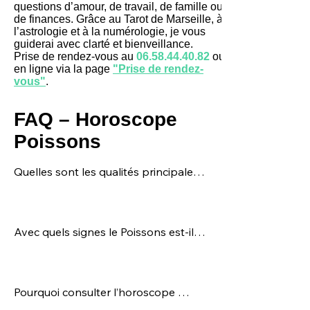
questions d’amour, de travail, de famille ou
de finances. Grâce au Tarot de Marseille, à
l’astrologie et à la numérologie, je vous
guiderai avec clarté et bienveillance.
Prise de rendez-vous au
06.58.44.40.82
ou
en ligne via la page
"Prise de rendez-
vous"
.
FAQ – Horoscope
Poissons
Quelles sont les qualités principales 
du signe du Poissons ?

Le Poissons est intuitif, créatif, 
empathique et spirituel.
Avec quels signes le Poissons est-il 
compatible ?

Le Poissons s’entend 
particulièrement bien avec le Cancer, 
Pourquoi consulter l’horoscope 
le Scorpion et parfois le Capricorne. 
Poissons chaque semaine ?
