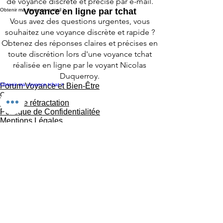
des réponses claires lors d'une consultation
de voyance discrète et précise par e-mail.
Voyance en ligne par tchat
Obtenir ma voyance e-mail >
Vous avez des questions urgentes, vous
souhaitez une voyance discrète et rapide ?
Obtenez des réponses claires et précises en
toute discrétion lors d'une voyance tchat
réalisée en ligne par le voyant Nicolas
Duquerroy.
Obtenir ma voyance tchat >
Forum Voyance et Bien-Être
CGV
Droit de rétractation
Politique de Confidentialitée
Mentions Légales
Contact
Avertissement légal sur la Voyance
Charte Voyance
Voyance AMOUR par téléphone
Horoscope en ligne et gratuit
Forum
Les Formations
Visiter le Périgord Noir en Dordogne
Vacances familiales à Valojoulx dans le Périgord
noir
Agenda Voyance