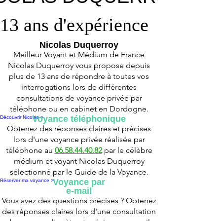
COLAS DUQUERROY
COLAS DUQUERROY
13 ans d'expérience
13 ans d'expérience
Nicolas Duquerroy
Meilleur Voyant et Médium de France
Nicolas Duquerroy vous propose depuis
plus de 13 ans de répondre à toutes vos
interrogations lors de différentes
consultations de voyance privée par
téléphone ou en cabinet en Dordogne.
Voyance téléphonique
Découvrir Nicolas >
Obtenez des réponses claires et précises
lors d'une voyance privée réalisée par
téléphone au
06.58.44.40.82
par le célèbre
médium et voyant Nicolas Duquerroy
sélectionné par le Guide de la Voyance.
Voyance par
Réserver ma voyance >
e-mail
Vous avez des questions précises ? Obtenez