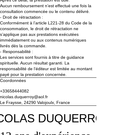
Après ce délai, la prestation est due.
Aucun remboursement n’est effectué une fois la
consultation commencée ou le contenu délivré.
- Droit de rétractation :
Conformément à l’article L221-28 du Code de la
consommation, le droit de rétractation ne
s’applique pas aux prestations exécutées
immédiatement ou aux contenus numériques
livrés dès la commande.
- Responsabilité :
Les services sont fournis à titre de guidance
spirituelle. Aucun résultat garanti. La
responsabilité de l’éditeur est limitée au montant
payé pour la prestation concernée.
Coordonnées
+33658444082
nicolas.duquerroy@aol.fr
Le Fraysse, 24290 Valojoulx, France
COLAS DUQUERROY
COLAS DUQUERROY