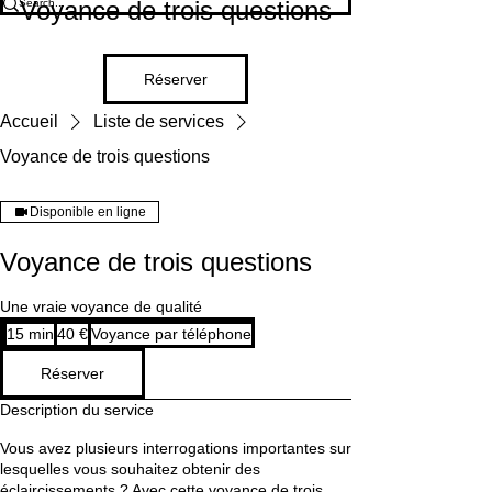
Voyance de trois questions
Réserver
Accueil
Liste de services
Voyance de trois questions
Disponible en ligne
Voyance de trois questions
Une vraie voyance de qualité
40
15 min
1
40 €
Voyance par téléphone
euros
5
Réserver
m
i
Description du service
n
Vous avez plusieurs interrogations importantes sur
lesquelles vous souhaitez obtenir des
éclaircissements ? Avec cette voyance de trois