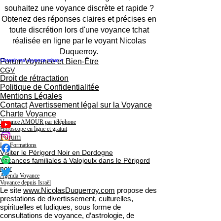
souhaitez une voyance discrète et rapide ?
Obtenez des réponses claires et précises en
toute discrétion lors d'une voyance tchat
réalisée en ligne par le voyant Nicolas
Duquerroy.
Obtenir ma voyance tchat >
Forum Voyance et Bien-Être
CGV
Droit de rétractation
Politique de Confidentialitée
Mentions Légales
Contact
Avertissement légal sur la Voyance
Charte Voyance
Voyance AMOUR par téléphone
Horoscope en ligne et gratuit
Forum
Les Formations
Visiter le Périgord Noir en Dordogne
Vacances familiales à Valojoulx dans le Périgord
noir
Agenda Voyance
Voyance depuis Israël
Le site
www.NicolasDuquerroy.com
propose des
prestations de divertissement, culturelles,
spirituelles et ludiques, sous forme de
consultations de voyance, d’astrologie, de