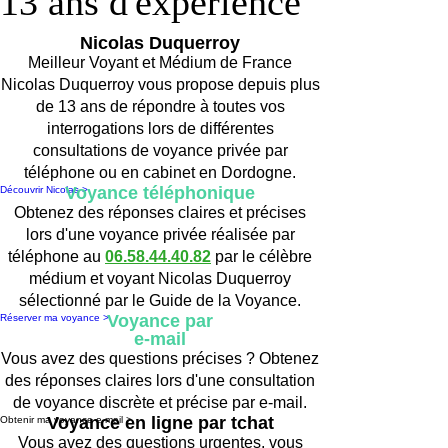
13 ans d'expérience
13 ans d'expérience
Nicolas Duquerroy
Meilleur Voyant et Médium de France
Nicolas Duquerroy vous propose depuis plus
de 13 ans de répondre à toutes vos
interrogations lors de différentes
consultations de voyance privée par
téléphone ou en cabinet en Dordogne.
Voyance téléphonique
Découvrir Nicolas >
Obtenez des réponses claires et précises
lors d'une voyance privée réalisée par
téléphone au
06.58.44.40.82
par le célèbre
médium et voyant Nicolas Duquerroy
sélectionné par le Guide de la Voyance.
Voyance par
Réserver ma voyance >
e-mail
Vous avez des questions précises ? Obtenez
des réponses claires lors d'une consultation
de voyance discrète et précise par e-mail.
Voyance en ligne par tchat
Obtenir ma voyance e-mail >
Vous avez des questions urgentes, vous