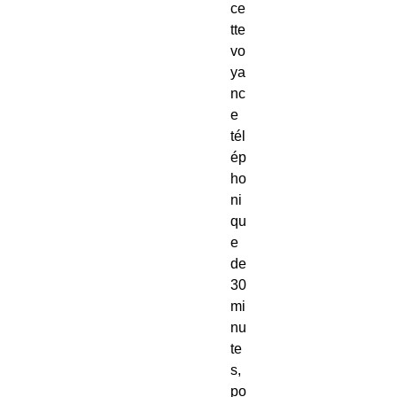
ce
tte
vo
ya
nc
e
tél
ép
ho
ni
qu
e
de
30
mi
nu
te
s,
po