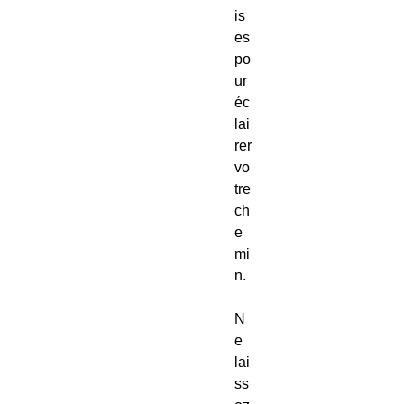
is
es
po
ur
éc
lai
rer
vo
tre
ch
e
mi
n.
N
e
lai
ss