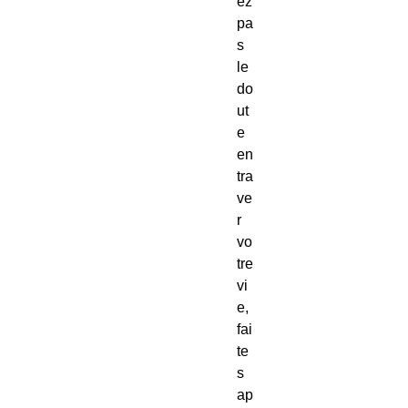
ez
pa
s
le
do
ut
e
en
tra
ve
r
vo
tre
vi
e,
fai
te
s
ap