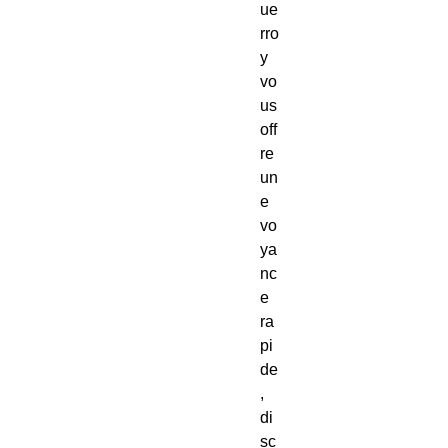
ue
rro
y
vo
us
off
re
un
e
vo
ya
nc
e
ra
pi
de
,
di
sc