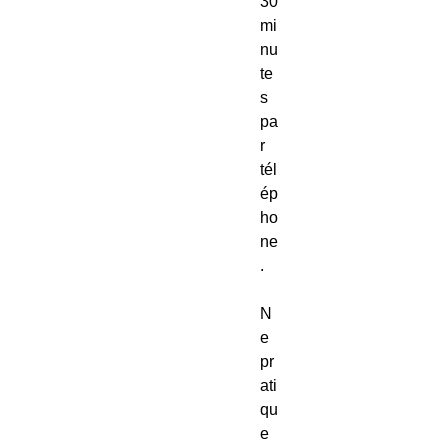
30
mi
nu
te
s
pa
r
tél
ép
ho
ne
.
N
e
pr
ati
qu
e