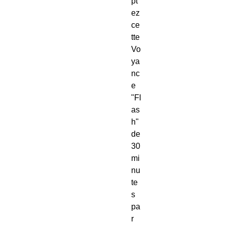
pt
ez
ce
tte
Vo
ya
nc
e
"Fl
as
h"
de
30
mi
nu
te
s
pa
r