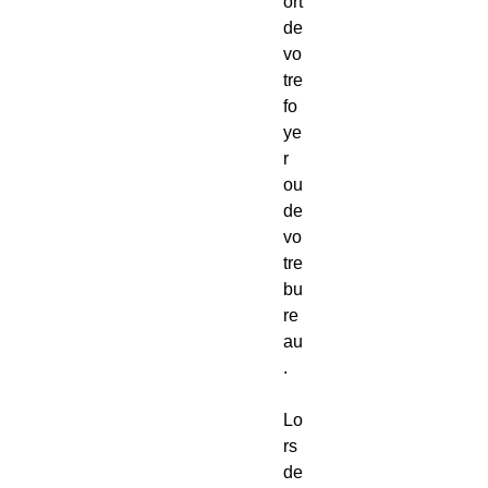
ort
de
vo
tre
fo
ye
r
ou
de
vo
tre
bu
re
au
.
Lo
rs
de