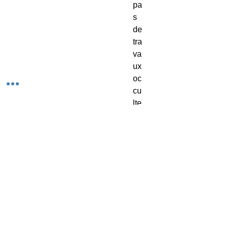
pa
s
de
tra
va
ux
oc
cu
lte
s
et
ne
ré
po
nd
pa
s
au
x