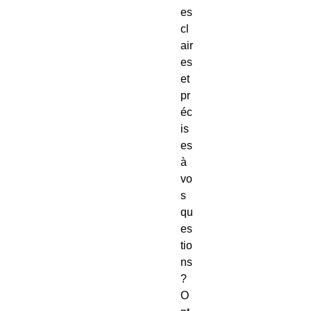
es
cl
air
es
et
pr
éc
is
es
à
vo
s
qu
es
tio
ns
?
O