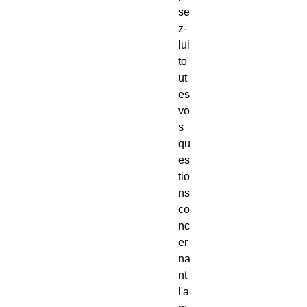
se
z-
lui
to
ut
es
vo
s
qu
es
tio
ns
co
nc
er
na
nt
l'a