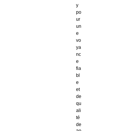
y
po
ur
un
e
vo
ya
nc
e
fia
bl
e
et
de
qu
ali
té
de