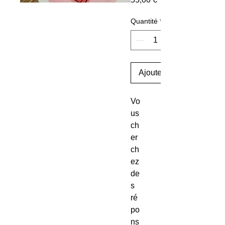
Quantité
*
Ajouter au panier
Vo
us
ch
er
ch
ez
de
s
ré
po
ns