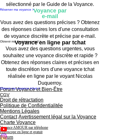
sélectionné par le Guide de la Voyance.
Voyance par
Réserver ma voyance >
e-mail
Vous avez des questions précises ? Obtenez
des réponses claires lors d'une consultation
de voyance discrète et précise par e-mail.
Voyance en ligne par tchat
Obtenir ma voyance e-mail >
Vous avez des questions urgentes, vous
souhaitez une voyance discrète et rapide ?
Obtenez des réponses claires et précises en
toute discrétion lors d'une voyance tchat
réalisée en ligne par le voyant Nicolas
Duquerroy.
Obtenir ma voyance tchat >
Forum Voyance et Bien-Être
CGV
Droit de rétractation
Politique de Confidentialitée
Mentions Légales
Contact
Avertissement légal sur la Voyance
Charte Voyance
Voyance AMOUR par téléphone
Horoscope en ligne et gratuit
Forum