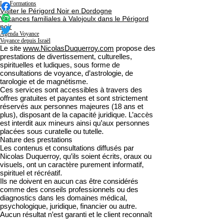
Les Formations
Visiter le Périgord Noir en Dordogne
Vacances familiales à Valojoulx dans le Périgord
noir
Agenda Voyance
Voyance depuis Israël
Le site
www.NicolasDuquerroy.com
propose des
prestations de divertissement, culturelles,
spirituelles et ludiques, sous forme de
consultations de voyance, d’astrologie, de
tarologie et de magnétisme.
Ces services sont accessibles à travers des
offres gratuites et payantes et sont strictement
réservés aux personnes majeures (18 ans et
plus), disposant de la capacité juridique. L’accès
est interdit aux mineurs ainsi qu’aux personnes
placées sous curatelle ou tutelle.
Nature des prestations
Les contenus et consultations diffusés par
Nicolas Duquerroy, qu’ils soient écrits, oraux ou
visuels, ont un caractère purement informatif,
spirituel et récréatif.
Ils ne doivent en aucun cas être considérés
comme des conseils professionnels ou des
diagnostics dans les domaines médical,
psychologique, juridique, financier ou autre.
Aucun résultat n’est garanti et le client reconnaît