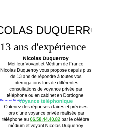
COLAS DUQUERROY
COLAS DUQUERROY
13 ans d'expérience
13 ans d'expérience
Nicolas Duquerroy
Meilleur Voyant et Médium de France
Nicolas Duquerroy vous propose depuis plus
de 13 ans de répondre à toutes vos
interrogations lors de différentes
consultations de voyance privée par
téléphone ou en cabinet en Dordogne.
Voyance téléphonique
Découvrir Nicolas >
Obtenez des réponses claires et précises
lors d'une voyance privée réalisée par
téléphone au
06.58.44.40.82
par le célèbre
médium et voyant Nicolas Duquerroy