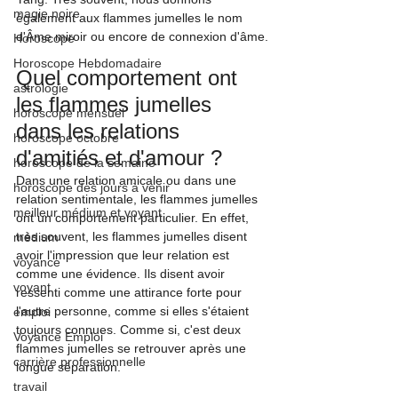
magie noire
également aux flammes jumelles le nom 
d'Âme miroir ou encore de connexion d'âme.
Horoscope
Horoscope Hebdomadaire
Quel comportement ont 
astrologie
les flammes jumelles 
horoscope mensuel
dans les relations 
horoscope octobre
d'amitiés et d'amour ?
horoscope de la semaine
Dans une relation amicale ou dans une 
horoscope des jours à venir
relation sentimentale, les flammes jumelles 
meilleur médium et voyant
ont un comportement particulier. En effet, 
très souvent, les flammes jumelles disent 
médium
avoir l'impression que leur relation est 
voyance
comme une évidence. Ils disent avoir 
voyant
ressenti comme une attirance forte pour 
l'autre personne, comme si elles s'étaient 
emploi
toujours connues. Comme si, c'est deux 
Voyance Emploi
flammes jumelles se retrouver après une 
carrière professionnelle
longue séparation.
travail