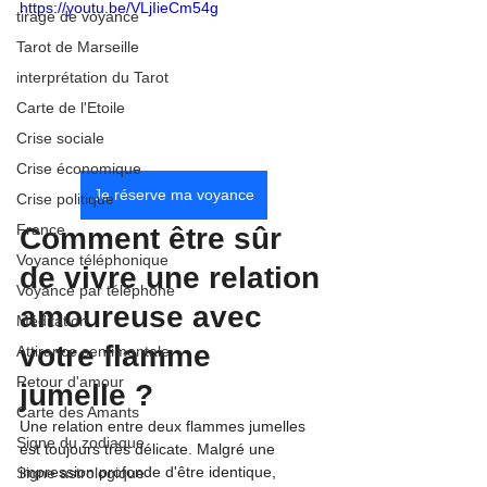
https://youtu.be/VLjIieCm54g
tirage de voyance
Tarot de Marseille
interprétation du Tarot
Carte de l'Etoile
Crise sociale
Crise économique
Je réserve ma voyance
Crise politique
France
Comment être sûr 
Voyance téléphonique
de vivre une relation 
Voyance par téléphone
amoureuse avec 
Méditation
votre flamme 
Attirance sentimentale
Retour d'amour
jumelle ?
Carte des Amants
Une relation entre deux flammes jumelles 
Signe du zodiaque
est toujours très délicate. Malgré une 
impression profonde d'être identique, 
Signe astrologique