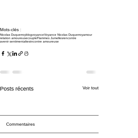
Mots-clés :
Nicolas Duquerroy
blog
voyance
Voyance Nicolas Duquerroy
amour
relation amoureuse
couple
Flammes Jumelles
rencontre
avenir sentimental
test
ncontre amoureuse
Voir tout
Posts récents
Commentaires