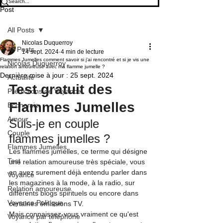
Post
All Posts
Nicolas Duquerroy
All Posts
14 sept. 2024
4 min de lecture
Flammes Jumelles comment savoir si j'ai rencontré et si je vis une
Nicolas Duquerroy
relation amoureuse avec ma flamme jumelle ?
Dernière mise à jour :
25 sept. 2024
Actualité
Test gratuit des 
Prédictions de Voyance
Flammes Jumelles
Economie
Amour
Suis-je en couple 
Couple
flammes jumelles ?
Flammes Jumelles
Les flammes jumelles, ce terme qui désigne 
Test
une relation amoureuse très spéciale, vous 
en avez surement déjà entendu parler dans 
Voyance
les magazines à la mode, à la radio, sur 
Relation amoureuse
différents blogs spirituels ou encore dans 
Voyance Politique
certaines émissions TV.
Mais connaissez-vous vraiment ce qu'est 
Voyance par téléphone