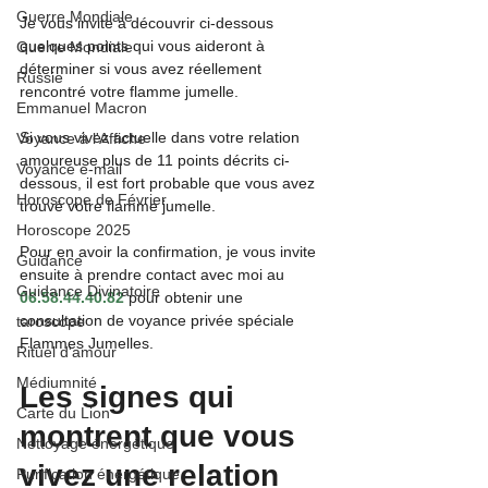
Guerre Mondiale
Je vous invite à découvrir ci-dessous 
quelques points qui vous aideront à 
Guerre Mondiale
déterminer si vous avez réellement 
Russie
rencontré votre flamme jumelle.
Emmanuel Macron
Si vous vivez actuelle dans votre relation 
Voyance à l'Affiche
amoureuse plus de 11 points décrits ci-
Voyance e-mail
dessous, il est fort probable que vous avez 
Horoscope de Février
trouvé votre flamme jumelle.
Horoscope 2025
Pour en avoir la confirmation, je vous invite 
Guidance
ensuite à prendre contact avec moi au 
Guidance Divinatoire
06.58.44.40.82
 pour obtenir une 
consultation de voyance privée spéciale 
taroscope
Flammes Jumelles.
Rituel d'amour
Médiumnité
Les signes qui 
Carte du Lion
montrent que vous 
Nettoyage énergétique
vivez une relation 
Purification énergétique