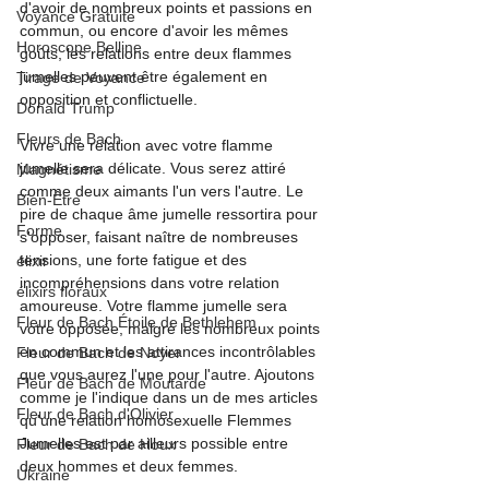
d'avoir de nombreux points et passions en 
Voyance Gratuite
commun, ou encore d'avoir les mêmes 
Horoscope Belline
goûts, les relations entre deux flammes 
jumelles peuvent être également en 
Tirage de Voyance
opposition et conflictuelle.
Donald Trump
Fleurs de Bach
Vivre une relation avec votre flamme 
jumelle sera délicate. Vous serez attiré 
Magnétisme
comme deux aimants l'un vers l'autre. Le 
Bien-Être
pire de chaque âme jumelle ressortira pour 
Forme
s'opposer, faisant naître de nombreuses 
tensions, une forte fatigue et des 
élixir
incompréhensions dans votre relation 
élixirs floraux
amoureuse. Votre flamme jumelle sera 
Fleur de Bach Étoile de Bethlehem
votre opposée, malgré les nombreux points 
en commun et les attirances incontrôlables 
Fleur de Bach de Noyer
que vous aurez l'une pour l'autre. Ajoutons 
Fleur de Bach de Moutarde
comme je l'indique dans un de mes articles 
Fleur de Bach d'Olivier
qu'une relation homosexuelle Flemmes 
Jumelles est par ailleurs possible entre 
Fleur de Bach de Houx
deux hommes et deux femmes.
Ukraine