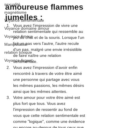
sexualité
amoureuse flammes 
magnétisme
jumelles :
Voyance sentimentale
Vous avez l'impression de vivre une 
Voyance domaine amour
relation sentimentale qui ressemble au 
Voyance Amour
jeu du chat et de la souris. Lorsque l'un 
fait un pas vers l'autre, l'autre recule 
Manipulation
d'un pas, malgré une envie irrésistible 
relation toxique
de faire naître une relation 
Voyance Argent
sentimentale.
Vous avez l'impression d'avoir enfin 
rencontré à travers de votre être aimé 
une personne qui partage avec vous 
les mêmes passions, les mêmes désirs 
ainsi que les mêmes attentes.
Votre amour pour votre être aimé est 
plus fort que tous. Vous avez 
l'impression de ressentir au fond de 
vous que cette relation sentimentale est 
comme "logique", comme une évidence 
ou encore au-dessus de tous ceux que 