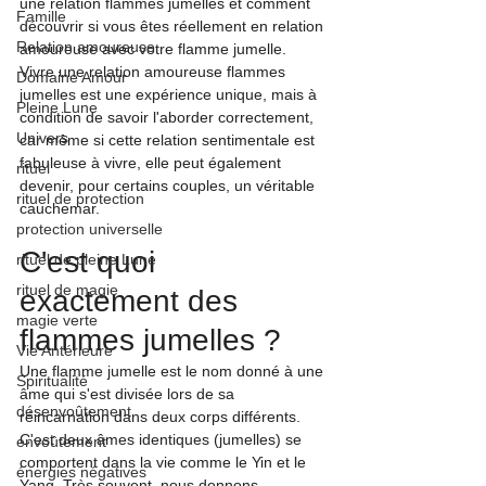
une relation flammes jumelles et comment 
Famille
découvrir si vous êtes réellement en relation 
Relation amoureuse
amoureuse avec votre flamme jumelle.
Vivre une relation amoureuse flammes 
Domaine Amour
jumelles est une expérience unique, mais à 
Pleine Lune
condition de savoir l'aborder correctement, 
Univers
car même si cette relation sentimentale est 
fabuleuse à vivre, elle peut également 
rituel
devenir, pour certains couples, un véritable 
rituel de protection
cauchemar.
protection universelle
C'est quoi 
rituel de pleine Lune
rituel de magie
exactement des 
magie verte
flammes jumelles ?
Vie Antérieure
Une flamme jumelle est le nom donné à une 
Spiritualité
âme qui s'est divisée lors de sa 
désenvoûtement
réincarnation dans deux corps différents. 
C'est deux âmes identiques (jumelles) se 
envoûtement
comportent dans la vie comme le Yin et le 
énergies négatives
Yang. Très souvent, nous donnons 