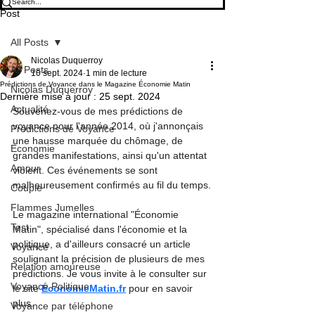
Post
All Posts
Nicolas Duquerroy
All Posts
10 sept. 2024
1 min de lecture
Prédictions de Voyance dans le Magazine Économie Matin
Nicolas Duquerroy
Dernière mise à jour :
25 sept. 2024
Actualité
Souvenez-vous de mes prédictions de 
voyance pour l'année 2014, où j'annonçais 
Prédictions de Voyance
une hausse marquée du chômage, de 
Economie
grandes manifestations, ainsi qu'un attentat 
Amour
violent. Ces événements se sont 
malheureusement confirmés au fil du temps.
Couple
Flammes Jumelles
Le magazine international "Économie 
Test
Matin", spécialisé dans l'économie et la 
politique, a d'ailleurs consacré un article 
Voyance
soulignant la précision de plusieurs de mes 
Relation amoureuse
prédictions. Je vous invite à le consulter sur 
Voyance Politique
le site 
ÉconomieMatin.fr
 pour en savoir 
plus.
Voyance par téléphone