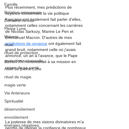
Famille
Plus récemment, mes prédictions de 
Relation amoureuse
voyance concernant la vie politique 
française ont également fait parler d'elles, 
Domaine Amour
notamment celles concernant les carrières 
Pleine Lune
de Nicolas Sarkozy, Marine Le Pen et 
Univers
Emmanuel Macron. D'autres de mes 
prédictions de voyance
 ont également fait 
rituel
grand bruit, notamment celle où j'avais 
rituel de protection
annoncé, un an à l'avance, que le Pape 
protection universelle
Benoît XVI renoncerait à sa mission en 
raison de sa santé.
rituel de pleine Lune
rituel de magie
magie verte
Vie Antérieure
Spiritualité
désenvoûtement
envoûtement
La justesse de mes visions divinatoires m'a 
énergies négatives
permis de gagner la confiance de nombreux 