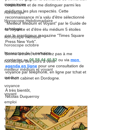
magie noire
consultants et de me distinguer parmi les 
médiums les plus respectés. Cette 
Horoscope
reconnaissance m'a valu d'être sélectionné 
Horoscope Hebdomadaire
"Meilleur Médium et Voyant" par le Guide de 
astrologie
la Voyance et d'être élu médium 5 étoiles 
par le prestigieux magazine "Times Square 
horoscope mensuel
Press New York".
horoscope octobre
horoscope de la semaine
Bonne lecture, et n'hésitez pas à me 
contacter au 
06.58.44.40.82
 ou via 
mon 
horoscope des jours à venir
agenda en ligne
 pour une consultation de 
meilleur médium et voyant
voyance par téléphone, en ligne par tchat et 
médium
en mon cabinet en Dordogne.
voyance
À très bientôt,
voyant
Nicolas Duquerroy
emploi
Voyance Emploi
carrière professionnelle
travail