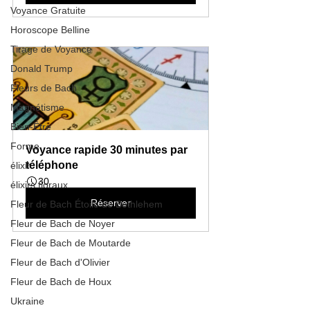
Voyance Gratuite
Horoscope Belline
Tirage de Voyance
Donald Trump
Fleurs de Bach
Magnétisme
Bien-Être
Forme
Voyance rapide 30 minutes par 
téléphone
élixir
30
élixirs floraux
Réserver
Fleur de Bach Étoile de Bethlehem
Fleur de Bach de Noyer
Fleur de Bach de Moutarde
Fleur de Bach d'Olivier
Fleur de Bach de Houx
Ukraine