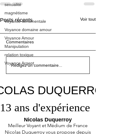
sexualité
magnétisme
Voir tout
Posts récents
Voyance sentimentale
Voyance domaine amour
Voyance Amour
Commentaires
Manipulation
relation toxique
Voyance Argent
Rédigez un commentaire...
COLAS DUQUERROY
COLAS DUQUERROY
Voyance, Prédictions de Voyance
pour la France pour les semaines
à venir
13 ans d'expérience
13 ans d'expérience
Nicolas Duquerroy
Meilleur Voyant et Médium de France
Nicolas Duquerroy vous propose depuis