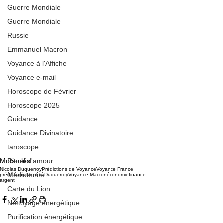
Guerre Mondiale
Guerre Mondiale
Russie
Emmanuel Macron
Voyance à l'Affiche
Voyance e-mail
Horoscope de Février
Horoscope 2025
Guidance
Guidance Divinatoire
taroscope
Mots-clés :
Rituel d'amour
Nicolas Duquerroy
Prédictions de Voyance
Voyance France
Médiumnité
prédictions Nicolas Duquerroy
Voyance Macron
économie
finance
argent
Carte du Lion
Nettoyage énergétique
Purification énergétique