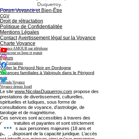
Duquerroy.
Obtenir ma voyance tchat >
Forum Voyance et Bien-Être
CGV
Droit de rétractation
Politique de Confidentialitée
Mentions Légales
Contact
Avertissement légal sur la Voyance
Charte Voyance
Voyance AMOUR par téléphone
Horoscope en ligne et gratuit
Forum
Les Formations
Visiter le Périgord Noir en Dordogne
Vacances familiales à Valojoulx dans le Périgord
noir
Agenda Voyance
Voyance depuis Israël
Le site
www.NicolasDuquerroy.com
propose des
prestations de divertissement, culturelles,
spirituelles et ludiques, sous forme de
consultations de voyance, d’astrologie, de
tarologie et de magnétisme.
Ces services sont accessibles à travers des
offres gratuites et payantes et sont strictement
réservés aux personnes majeures (18 ans et
plus), disposant de la capacité juridique. L’accès
est interdit aux mineurs ainsi qu’aux personnes