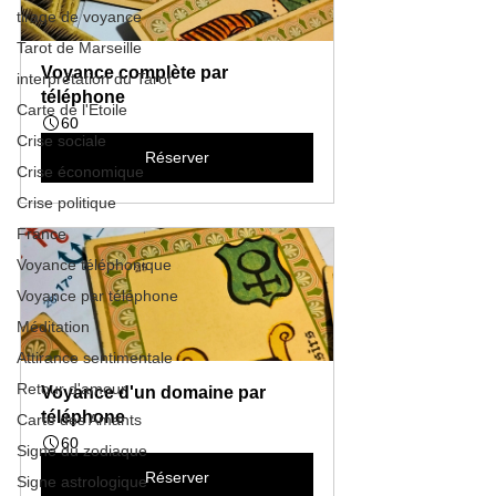
tirage de voyance
Tarot de Marseille
Voyance complète par 
interprétation du Tarot
téléphone
Carte de l'Etoile
60
Crise sociale
Réserver
Crise économique
Crise politique
France
Voyance téléphonique
Voyance par téléphone
Méditation
Attirance sentimentale
Retour d'amour
Voyance d'un domaine par 
téléphone
Carte des Amants
60
Signe du zodiaque
Réserver
Signe astrologique