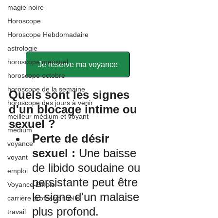
magie noire
Horoscope
Horoscope Hebdomadaire
astrologie
horoscope mensuel
Je réserve ma voyance
horoscope octobre
horoscope de la semaine
Quels sont les signes 
horoscope des jours à venir
d'un blocage intime ou 
meilleur médium et voyant
sexuel ?
médium
Perte de désir 
voyance
sexuel :
 Une baisse 
voyant
de libido soudaine ou 
emploi
persistante peut être 
Voyance Emploi
le signe d'un malaise 
carrière professionnelle
plus profond.
travail