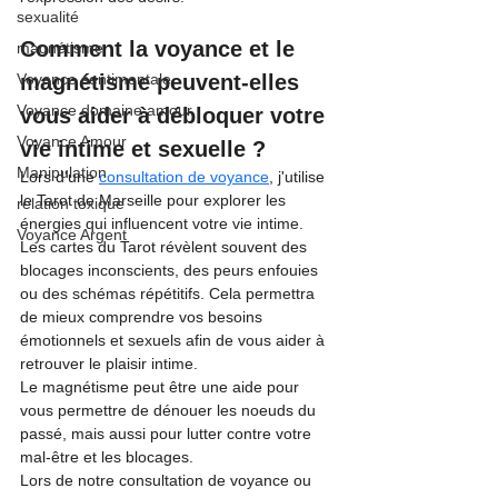
sexualité
Comment la voyance et le 
magnétisme
Voyance sentimentale
magnétisme peuvent-elles 
Voyance domaine amour
vous aider à débloquer votre 
Voyance Amour
vie intime et sexuelle ?
Manipulation
Lors d'une 
consultation de voyance
, j'utilise 
le Tarot de Marseille pour explorer les 
relation toxique
énergies qui influencent votre vie intime. 
Voyance Argent
Les cartes du Tarot révèlent souvent des 
blocages inconscients, des peurs enfouies 
ou des schémas répétitifs. Cela permettra 
de mieux comprendre vos besoins 
émotionnels et sexuels afin de vous aider à 
retrouver le plaisir intime.
Le magnétisme peut être une aide pour 
vous permettre de dénouer les noeuds du 
passé, mais aussi pour lutter contre votre 
mal-être et les blocages.
Lors de notre consultation de voyance ou 