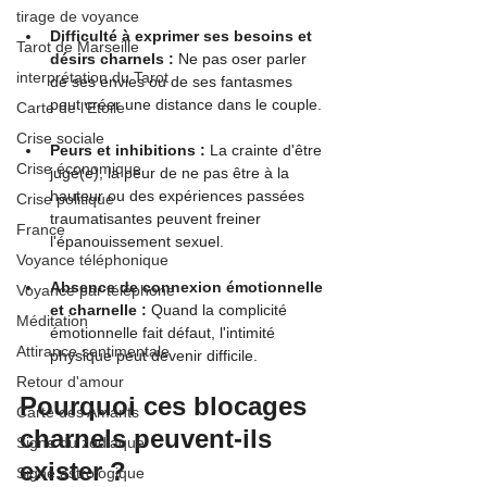
tirage de voyance
Difficulté à exprimer ses besoins et 
Tarot de Marseille
désirs charnels :
 Ne pas oser parler 
interprétation du Tarot
de ses envies ou de ses fantasmes 
peut créer une distance dans le couple.
Carte de l'Etoile
Crise sociale
Peurs et inhibitions : 
La crainte d'être 
Crise économique
jugé(e), la peur de ne pas être à la 
hauteur ou des expériences passées 
Crise politique
traumatisantes peuvent freiner 
France
l'épanouissement sexuel.
Voyance téléphonique
Absence de connexion émotionnelle 
Voyance par téléphone
et charnelle :
 Quand la complicité 
Méditation
émotionnelle fait défaut, l'intimité 
Attirance sentimentale
physique peut devenir difficile.
Retour d'amour
Pourquoi ces blocages 
Carte des Amants
charnels peuvent-ils 
Signe du zodiaque
exister ?
Signe astrologique