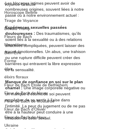
Les blocages intimes peuvent avoir de 
Voyance Gratuite
nombreuses origines, souvent liées à notre 
Horoscope Belline
passé ou à notre environnement actuel :
Tirage de Voyance
Expériences sexuelles passées 
Donald Trump
douloureuses :
 Des traumatismes, qu'ils 
Fleurs de Bach
soient liés à la sexualité ou à des relations 
Magnétisme
affectives compliquées, peuvent laisser des 
traces émotionnelles. Un abus, une trahison 
Bien-Être
ou une rupture difficile peuvent créer des 
Forme
barrières qui entravent la libre expression 
élixir
de la sensualité.
élixirs floraux
Manque de confiance en soi sur le plan 
Fleur de Bach Étoile de Bethlehem
charnel :
 Une image corporelle négative ou 
Fleur de Bach de Noyer
un manque d'estime de soi peuvent 
empêcher de se sentir à l'aise dans 
Fleur de Bach de Moutarde
l'intimité. La peur du jugement ou de ne pas 
Fleur de Bach d'Olivier
être à la hauteur peut conduire à une 
Fleur de Bach de Houx
inhibition du désir sexuel.
Ukraine