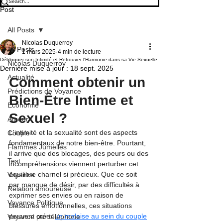
Post
All Posts
Nicolas Duquerroy
All Posts
1 mars 2025
4 min de lecture
Débloquer son Intimité et Retrouver l'Harmonie dans sa Vie Sexuelle
Nicolas Duquerroy
Dernière mise à jour :
18 sept. 2025
Actualité
Comment obtenir un 
Prédictions de Voyance
Bien-Être Intime et 
Economie
Sexuel ?
Amour
L'intimité et la sexualité sont des aspects 
Couple
fondamentaux de notre bien-être. Pourtant, 
Flammes Jumelles
il arrive que des blocages, des peurs ou des 
Test
incompréhensions viennent perturber cet 
équilibre charnel si précieux. Que ce soit 
Voyance
par manque de désir, par des difficultés à 
Relation amoureuse
exprimer ses envies ou en raison de 
Voyance Politique
blessures émotionnelles, ces situations 
peuvent créer 
un malaise au sein du couple
Voyance par téléphone