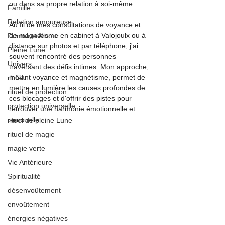
ou dans sa propre relation à soi-même.
Famille
Relation amoureuse
Au fil de mes consultations de voyance et 
de magnétisme en cabinet à Valojoulx ou à 
Domaine Amour
distance sur photos et par téléphone, j'ai 
Pleine Lune
souvent rencontré des personnes 
Univers
traversant des défis intimes. Mon approche, 
mêlant voyance et magnétisme, permet de 
rituel
mettre en lumière les causes profondes de 
rituel de protection
ces blocages et d'offrir des pistes pour 
protection universelle
retrouver une harmonie émotionnelle et 
sensuelle.
rituel de pleine Lune
rituel de magie
magie verte
Vie Antérieure
Spiritualité
désenvoûtement
envoûtement
énergies négatives