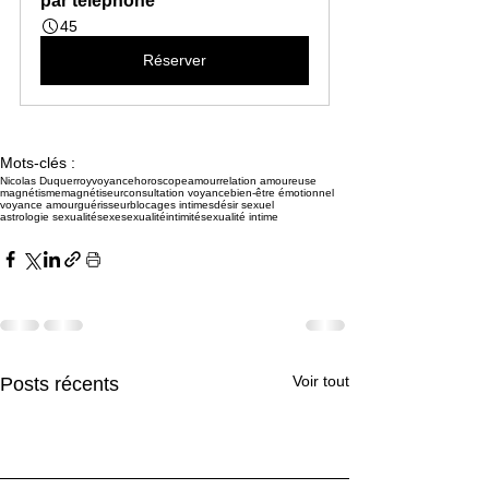
par téléphone
45
Réserver
Mots-clés :
Nicolas Duquerroy
voyance
horoscope
amour
relation amoureuse
magnétisme
magnétiseur
consultation voyance
bien-être émotionnel
voyance amour
guérisseur
blocages intimes
désir sexuel
astrologie sexualité
sexe
sexualité
intimité
sexualité intime
Voir tout
Posts récents