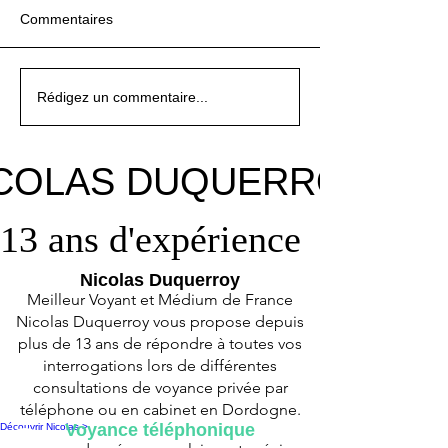
Commentaires
Les 7 signes d'un
Rituel de Protection
Mon amoureux me
Les 7 signes d'un
Rituel de Protection
Mon amoureux me
Les 7 signes d'un
Rédigez un commentaire...
envoûtement
Universelle : Le Bouclier
trompe-t-il ? Les signes
envoûtement
Universelle : Le Bouclier
trompe-t-il ? Les signes
envoûtement
des Étoiles et de pleine
qui ne trompent pas
des Étoiles et de pleine
qui ne trompent pas
Lune
Lune
COLAS DUQUERROY
COLAS DUQUERROY
13 ans d'expérience
13 ans d'expérience
Nicolas Duquerroy
Meilleur Voyant et Médium de France
Nicolas Duquerroy vous propose depuis
plus de 13 ans de répondre à toutes vos
interrogations lors de différentes
consultations de voyance privée par
téléphone ou en cabinet en Dordogne.
Voyance téléphonique
Découvrir Nicolas >