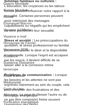
Schémas familiaux ou culturels :
Guerre Mondiale
L'éducation, les croyances ou les tabous 
Guerre Mondiale
hérités peuvent influencer notre rapport à la 
sexualité. Certaines personnes peuvent 
Russie
avoir intériorisé des messages 
Emmanuel Macron
culpabilisants ou négatifs qui les empêchent 
Voyance à l'Affiche
de vivre pleinement leur sexualité.
Voyance e-mail
Stress et anxiété :
 Les préoccupations du 
Horoscope de Février
quotidien, le stress professionnel ou familial 
Horoscope 2025
peuvent impacter le désir et la disponibilité 
émotionnelle. Lorsque l'esprit est accaparé 
Guidance
par les soucis, il devient difficile de se 
Guidance Divinatoire
laisser aller à la connexion intime.
taroscope
Problèmes de communication :
 Lorsque 
Rituel d'amour
les besoins et les attentes ne sont pas 
Médiumnité
exprimés clairement au sein du couple, cela 
Carte du Lion
peut entraîner des frustrations et des 
blocages. La peur de blesser l'autre ou de 
Nettoyage énergétique
ne pas être compris(e) freine souvent 
Purification énergétique
l'expression des désirs.