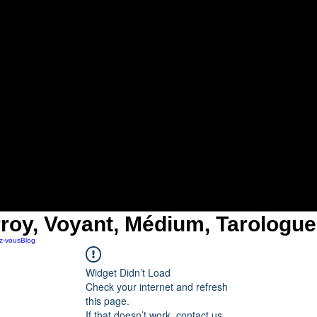
roy, Voyant, Médium, Tarologue
z-vous
Blog
Widget Didn’t Load
Check your internet and refresh
this page.
If that doesn’t work, contact us.