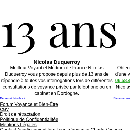
13 ans
13 ans
Nicolas Duquerroy
Meilleur Voyant et Médium de France Nicolas
Obtene
Duquerroy vous propose depuis plus de 13 ans de
d'une 
répondre à toutes vos interrogations lors de différentes
06.58.
consultations de voyance privée par téléphone ou en
Nicola
cabinet en Dordogne.
Découvrir Nicolas >
Réserver m
Forum Voyance et Bien-Être
CGV
Droit de rétractation
Politique de Confidentialitée
Mentions Légales
Contact
Avertissement légal sur la Voyance
Charte Voyance