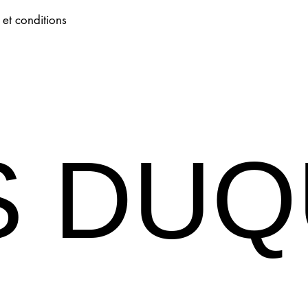
 et conditions
S DU
S DU