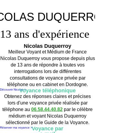
COLAS DUQUERROY
COLAS DUQUERROY
13 ans d'expérience
13 ans d'expérience
Nicolas Duquerroy
Meilleur Voyant et Médium de France
Nicolas Duquerroy vous propose depuis plus
de 13 ans de répondre à toutes vos
interrogations lors de différentes
consultations de voyance privée par
téléphone ou en cabinet en Dordogne.
Voyance téléphonique
Découvrir Nicolas >
Obtenez des réponses claires et précises
lors d'une voyance privée réalisée par
téléphone au
06.58.44.40.82
par le célèbre
médium et voyant Nicolas Duquerroy
sélectionné par le Guide de la Voyance.
Voyance par
Réserver ma voyance >