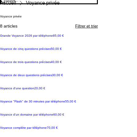
Accueil
Voyance privée
Voyance privée
8 articles
Filtrer et trier
2026
Prix
Grande Voyance 2026 par téléphone
85,00 €
Prix
Voyance de cinq questions précises
50,00 €
Prix
Voyance de trois questions précises
40,00 €
Prix
Voyance de deux questions précises
30,00 €
Prix
Voyance d'une question
20,00 €
Prix
Voyance "Flash" de 30 minutes par téléphone
55,00 €
Prix
Voyance d'un domaine par téléphone
60,00 €
Meilleure Vente
Prix
Voyance complète par téléphone
70,00 €