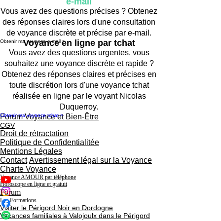
e-mail
Vous avez des questions précises ? Obtenez
des réponses claires lors d'une consultation
de voyance discrète et précise par e-mail.
Voyance en ligne par tchat
Obtenir ma voyance e-mail >
Vous avez des questions urgentes, vous
souhaitez une voyance discrète et rapide ?
Obtenez des réponses claires et précises en
toute discrétion lors d'une voyance tchat
réalisée en ligne par le voyant Nicolas
Duquerroy.
Obtenir ma voyance tchat >
Forum Voyance et Bien-Être
CGV
Droit de rétractation
Politique de Confidentialitée
Mentions Légales
Contact
Avertissement légal sur la Voyance
Charte Voyance
Voyance AMOUR par téléphone
Horoscope en ligne et gratuit
Forum
Les Formations
Visiter le Périgord Noir en Dordogne
Vacances familiales à Valojoulx dans le Périgord