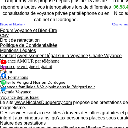
Duquerroy vous propose depuis plus de 13 ans de
d'une 
répondre à toutes vos interrogations lors de différentes
06.58.
consultations de voyance privée par téléphone ou en
Nicola
cabinet en Dordogne.
Découvrir Nicolas >
Réserver m
Forum Voyance et Bien-Être
CGV
Droit de rétractation
Politique de Confidentialitée
Mentions Légales
Contact
Avertissement légal sur la Voyance
Charte Voyance
Voyance AMOUR par téléphone
Horoscope en ligne et gratuit
Forum
Les Formations
Visiter le Périgord Noir en Dordogne
Vacances familiales à Valojoulx dans le Périgord noir
Agenda Voyance
Voyance depuis Israël
Le site
www.NicolasDuquerroy.com
propose des prestations de d
magnétisme.
Ces services sont accessibles à travers des offres gratuites et 
interdit aux mineurs ainsi qu’aux personnes placées sous curatel
Nature des prestations