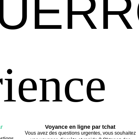
QUER
QUER
rience
rience
r
Voyance en ligne par tchat
Vous avez des questions urgentes, vous souhaitez
stions