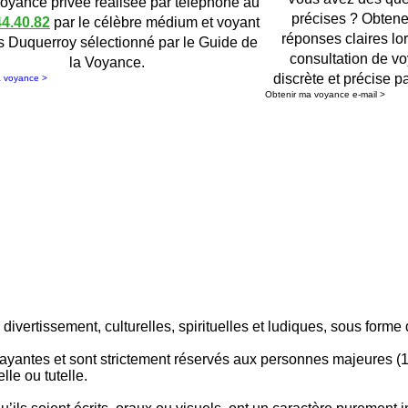
voyance privée réalisée par téléphone au
précises ? Obten
44.40.82
par le célèbre médium et voyant
réponses claires lo
s Duquerroy sélectionné par le Guide de
consultation de v
la Voyance.
discrète et précise pa
a voyance >
Obtenir ma voyance e-mail >
ivertissement, culturelles, spirituelles et ludiques, sous forme 
payantes et sont strictement réservés aux personnes majeures (18
le ou tutelle.