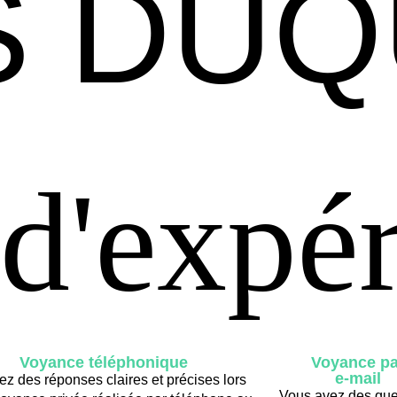
S DU
S DU
 d'expé
 d'expé
Voyance téléphonique
Voyance pa
e-mail
z des réponses claires et précises lors
Vous avez des que