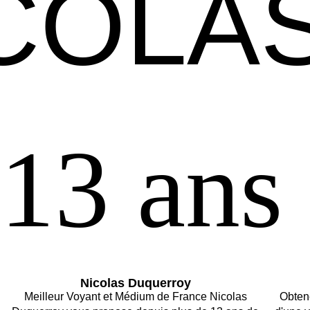
COLA
COLA
13 ans
13 ans
Nicolas Duquerroy
Meilleur Voyant et Médium de France Nicolas
Obtene