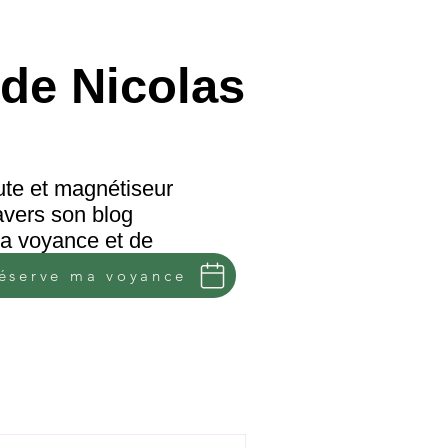
de Nicolas
te et magnétiseur
avers son blog
 la voyance et de
réserve ma voyance