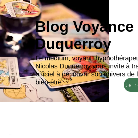
Blog Voyance 
Duquerroy
Le médium, voyant, hypnothérapeu
Nicolas Duquerroy vous invite à tr
officiel à découvrir son univers de
bien-être.
Je 