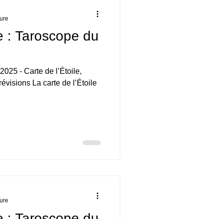
ture
e : Taroscope du
025 - Carte de l’Étoile,
visions La carte de l’Étoile
ture
e : Taroscope du