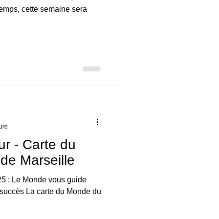
temps, cette semaine sera
.
ure
ur - Carte du
de Marseille
25 : Le Monde vous guide
e succès La carte du Monde du