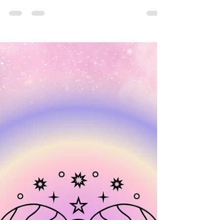
27 janv.
2 min de lecture
Horoscope du signe du zodiaque
de la Vierge pour le mois de
février 2026
♍ Vierge, l'horoscope du mois de Février 2026 En
ce mois de février 2026, vous ressentirez un
besoin marqué de remettre de l’ordre dans votre
vie. Cette période vous aidera à clarifier, organiser
et structurer certains projets ou positions, tout en
vous demandant d’accepter que tout ne puisse
pas être parfait. Vous apprendrez à faire de votre
mieux, sans vous épuiser inutilement. Ce sera un
mois de février particulièrement utile et constructif,
à condition de ne pas tomber da