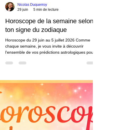
Nicolas Duquerroy
29 juin
5 min de lecture
Horoscope de la semaine selon
ton signe du zodiaque
Horoscope du 29 juin au 5 juillet 2026 Comme
chaque semaine, je vous invite à découvrir
l'ensemble de vos prédictions astrologiques pour
la semaine du 29 juin au 5 juillet 2026 établis pour
votre signe du zodiaque. Belle semaine. Nicolas
Duquerroy Horoscope du médium Nicolas
Duquerroy Horoscope de la semaine ♈
Horoscope Bélier : Cette semaine vous
encouragera à avancer avec davantage de
confiance, même si certains ajustements seront
encore nécessaires avant de lancer un nouve