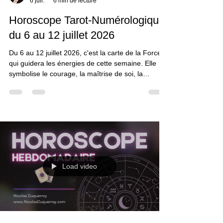
Nicolas Duquerroy
6 juil.
6 min de lecture
Horoscope Tarot-Numérologique
du 6 au 12 juillet 2026
Du 6 au 12 juillet 2026, c'est la carte de la Force
qui guidera les énergies de cette semaine. Elle
symbolise le courage, la maîtrise de soi, la
persévérance et la confiance. Elle rappelle que les
plus belles réussites se construisent rarement
dans la précipitation. Cette période favorisera les
personnes capables de garder leur calme, de
canaliser leurs émotions et d'avancer avec
détermination, même lorsque les résultats
tarderont à se manifester. Avant de prendre une
décisio
Load video