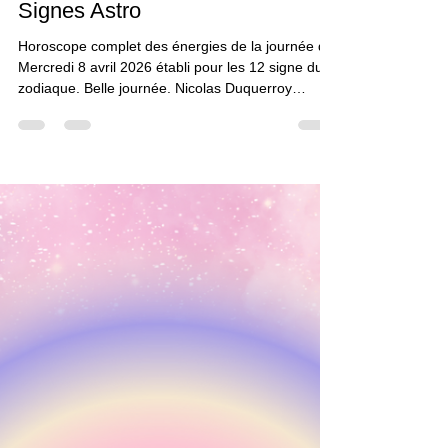
Nicolas Duquerroy
7 avr.
2 min de lecture
Horoscope Général du Mercredi
8 Avril 2026 pour Tous les
Signes Astro
Horoscope complet des énergies de la journée du
Mercredi 8 avril 2026 établi pour les 12 signe du
zodiaque. Belle journée. Nicolas Duquerroy
Horoscope du jour par Nicolas Duquerroy
Horoscope de la journée à venir : Bélier , vous
pourriez vous retrouver face à une contrainte qui
vous oblige à ralentir ou à revoir votre manière de
faire. Ce n’est pas forcément agréable sur le
moment, mais cela vous pousse à ajuster quelque
chose d’important pour la suite. Taureau , une
situatio