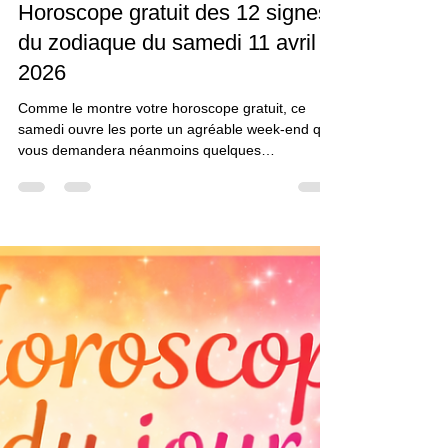
Nicolas Duquerroy
10 avr.
2 min de lecture
Horoscope gratuit des 12 signes
du zodiaque du samedi 11 avril
2026
Comme le montre votre horoscope gratuit, ce
samedi ouvre les porte un agréable week-end qui
vous demandera néanmoins quelques
ajustement. Belle journée. Nicolas Duquerroy
Horoscope du jour par Nicolas Duquerroy
Horoscope de la journée pour les 12 signes du
zodiaque Bélier , aujourd’hui, vous pourriez
ressentir le besoin de ralentir un peu. Pas
forcément de tout arrêter, mais simplement de ne
plus courir après chaque sollicitation. Et si vous
vous autorisiez à répondre à votre