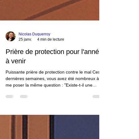
Nicolas Duquerroy
25 janv.
4 min de lecture
Prière de protection pour l'année
à venir
Puissante prière de protection contre le mal Ces
dernières semaines, vous avez été nombreux à
me poser la même question : "Existe-t-il une
prière de protection pour l’année à venir ?" Il y a
quelque temps déjà, lors d’une séance de
médiumnité méditative, j’ai canalisé une prière de
protection très puissante. Cette prière est pensée
pour accompagner l’année à venir, avec ses