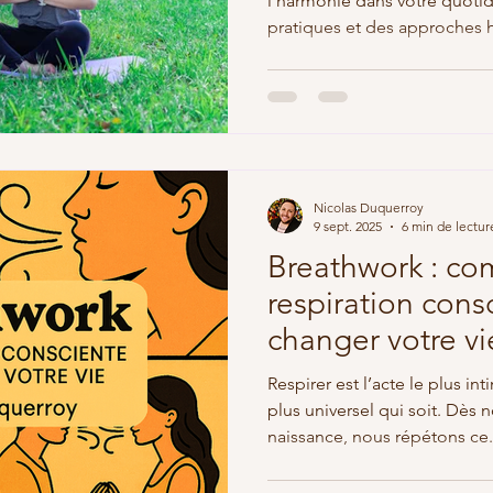
l'harmonie dans votre quotid
pratiques et des approches h
être.
Nicolas Duquerroy
9 sept. 2025
6 min de lectur
Breathwork : co
respiration cons
changer votre vi
Respirer est l’acte le plus i
plus universel qui soit. Dès n
naissance, nous répétons ce.