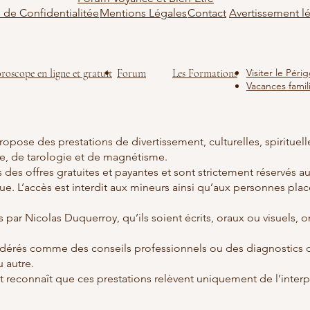
e de Confidentialitée
Mentions Légales
Contact
Avertissement lé
roscope en ligne et gratuit
Forum
Les Formations
Visiter le Pér
Vacances famili
opose des prestations de divertissement, culturelles, spirituel
ie, de tarologie et de magnétisme.
s des offres gratuites et payantes et sont strictement réservés 
que. L’accès est interdit aux mineurs ainsi qu’aux personnes plac
 par Nicolas Duquerroy, qu’ils soient écrits, oraux ou visuels, 
sidérés comme des conseils professionnels ou des diagnostics
 autre.
ent reconnaît que ces prestations relèvent uniquement de l’interp