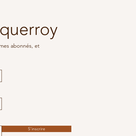
uquerroy
à mes abonnés, et
S'inscrire