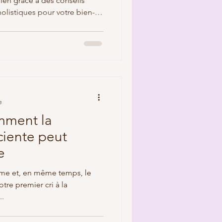
ien grâce à des conseils
olistiques pour votre bien-
e
mment la
ciente peut
e
ntime et, en même temps, le
otre premier cri à la
..