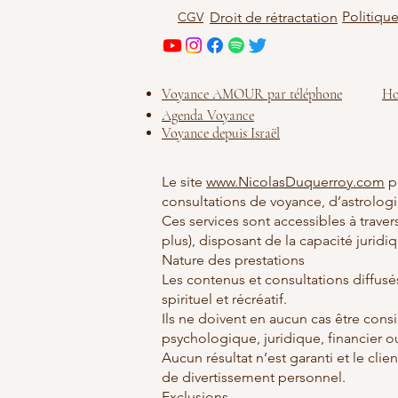
Politiqu
CGV
Droit de rétractation
Voyance AMOUR par téléphone
Ho
Agenda Voyance
Voyance depuis Israël
Le site
www.NicolasDuquerroy.com
pr
consultations de voyance, d’astrolog
Ces services sont accessibles à traver
plus), disposant de la capacité juridi
Nature des prestations
Les contenus et consultations diffusés
spirituel et récréatif.
Ils ne doivent en aucun cas être con
psychologique, juridique, financier ou
Aucun résultat n’est garanti et le cli
de divertissement personnel.
Exclusions