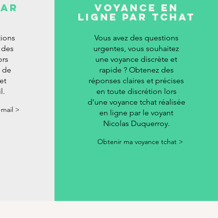
par
Voyance en
ligne par tchat
tions
Vous avez des questions
 des
urgentes, vous souhaitez
ors
une voyance discrète et
n de
rapide ? Obtenez des
et
réponses claires et précises
l.
en toute discrétion lors
d'une voyance tchat réalisée
mail >
en ligne par le voyant
Nicolas Duquerroy.
Obtenir ma voyance tchat >