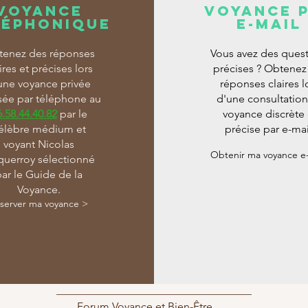
Voyance
Voyance 
léphonique
e-mail
enez des réponses
Vous avez des ques
ires et précises lors
précises ? Obtenez
une voyance privée
réponses claires l
isée par téléphone au
d'une consultatio
6.58.44.40.82
par le
voyance discrète 
élèbre médium et
précise par e-mai
voyant Nicolas
Obtenir ma voyance e-
uerroy sélectionné
par le Guide de la
Voyance.
server ma voyance >
Forum Voyance et Bien-Être