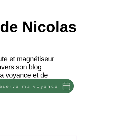
de Nicolas
te et magnétiseur
avers son blog
 la voyance et de
réserve ma voyance