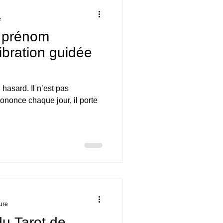
e
 prénom
ibration guidée
hasard. Il n’est pas
ononce chaque jour, il porte
ure
du Tarot de