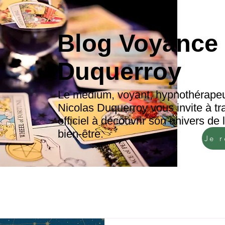
Blog Voyance 
Duquerroy
Le médium, voyant, hypnothérapeu
Nicolas Duquerroy vous invite à tr
officiel à découvrir son univers de
bien-être.
Je 