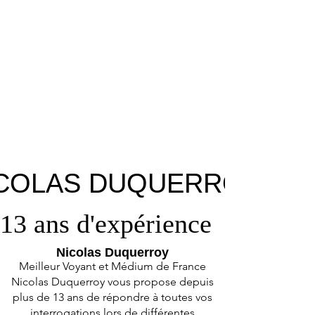
COLAS DUQUERROY
COLAS DUQUERROY
13 ans d'expérience
13 ans d'expérience
Nicolas Duquerroy
Meilleur Voyant et Médium de France
Nicolas Duquerroy vous propose depuis
plus de 13 ans de répondre à toutes vos
interrogations lors de différentes