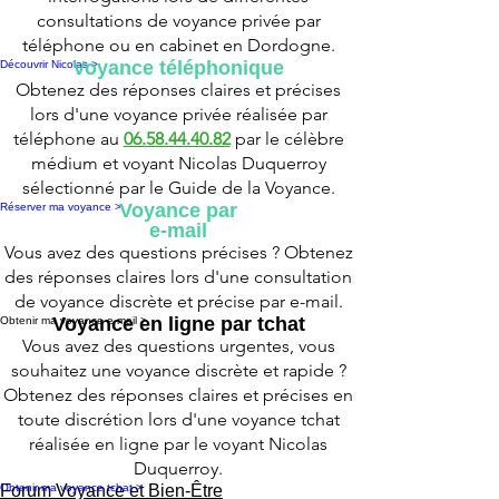
consultations de voyance privée par
téléphone ou en cabinet en Dordogne.
Voyance téléphonique
Découvrir Nicolas >
Obtenez des réponses claires et précises
lors d'une voyance privée réalisée par
téléphone au
06.58.44.40.82
par le célèbre
médium et voyant Nicolas Duquerroy
sélectionné par le Guide de la Voyance.
Voyance par
Réserver ma voyance >
e-mail
Vous avez des questions précises ? Obtenez
des réponses claires lors d'une consultation
de voyance discrète et précise par e-mail.
Voyance en ligne par tchat
Obtenir ma voyance e-mail >
Vous avez des questions urgentes, vous
souhaitez une voyance discrète et rapide ?
Obtenez des réponses claires et précises en
toute discrétion lors d'une voyance tchat
réalisée en ligne par le voyant Nicolas
Duquerroy.
Obtenir ma voyance tchat >
Forum Voyance et Bien-Être