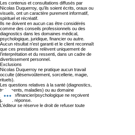
Les contenus et consultations diffusés par
Nicolas Duquerroy, qu’ils soient écrits, oraux ou
visuels, ont un caractère purement informatif,
spirituel et récréatif.
Ils ne doivent en aucun cas être considérés
comme des conseils professionnels ou des
diagnostics dans les domaines médical,
psychologique, juridique, financier ou autre.
Aucun résultat n’est garanti et le client reconnaît
que ces prestations relèvent uniquement de
l’interprétation et du ressenti, dans un cadre de
divertissement personnel.
Exclusions
Nicolas Duquerroy ne pratique aucun travail
occulte (désenvoûtement, sorcellerie, magie,
rituels).
Les questions relatives à la santé (diagnostics,
traitements, maladies) ou au domaine
juridique/financier/psychologique ne reçoivent
pas de réponse.
L’éditeur se réserve le droit de refuser toute
demande contraire aux lois, aux bonnes mœurs
ou aux principes éthiques.
Prévention de l’abus de faiblesse
Les services doivent être utilisés avec
discernement et modération. Ils ne doivent pas