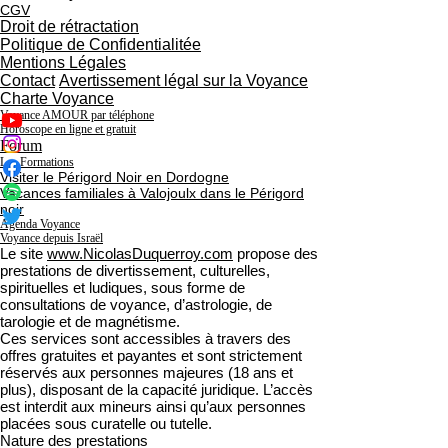
CGV
Droit de rétractation
Politique de Confidentialitée
Mentions Légales
Contact
Avertissement légal sur la Voyance
Charte Voyance
Voyance AMOUR par téléphone
Horoscope en ligne et gratuit
Forum
Les Formations
Visiter le Périgord Noir en Dordogne
Vacances familiales à Valojoulx dans le Périgord
noir
Agenda Voyance
Voyance depuis Israël
Le site
www.NicolasDuquerroy.com
propose des
prestations de divertissement, culturelles,
spirituelles et ludiques, sous forme de
consultations de voyance, d’astrologie, de
tarologie et de magnétisme.
Ces services sont accessibles à travers des
offres gratuites et payantes et sont strictement
réservés aux personnes majeures (18 ans et
plus), disposant de la capacité juridique. L’accès
est interdit aux mineurs ainsi qu’aux personnes
placées sous curatelle ou tutelle.
Nature des prestations