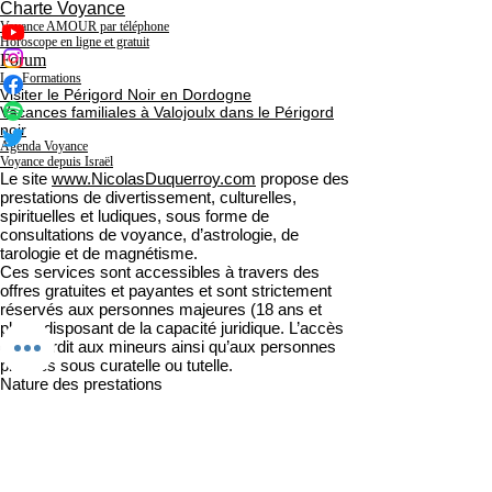
Charte Voyance
Voyance AMOUR par téléphone
Horoscope en ligne et gratuit
Forum
Les Formations
Visiter le Périgord Noir en Dordogne
Vacances familiales à Valojoulx dans le Périgord
noir
Agenda Voyance
Voyance depuis Israël
Le site
www.NicolasDuquerroy.com
propose des
prestations de divertissement, culturelles,
spirituelles et ludiques, sous forme de
consultations de voyance, d’astrologie, de
tarologie et de magnétisme.
Ces services sont accessibles à travers des
offres gratuites et payantes et sont strictement
réservés aux personnes majeures (18 ans et
plus), disposant de la capacité juridique. L’accès
est interdit aux mineurs ainsi qu’aux personnes
placées sous curatelle ou tutelle.
Nature des prestations
Les contenus et consultations diffusés par
Nicolas Duquerroy, qu’ils soient écrits, oraux ou
visuels, ont un caractère purement informatif,
spirituel et récréatif.
Ils ne doivent en aucun cas être considérés