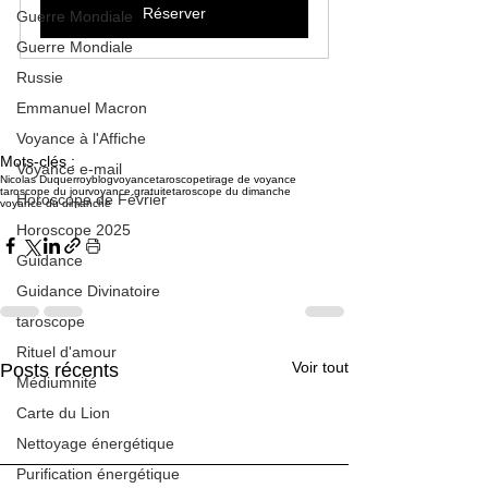
Réserver
Guerre Mondiale
Guerre Mondiale
Russie
Emmanuel Macron
Voyance à l'Affiche
Mots-clés :
Voyance e-mail
Nicolas Duquerroy
blog
voyance
taroscope
tirage de voyance
taroscope du jour
voyance gratuite
taroscope du dimanche
Horoscope de Février
voyance du dimanche
Horoscope 2025
Guidance
Guidance Divinatoire
taroscope
Rituel d'amour
Voir tout
Posts récents
Médiumnité
Carte du Lion
Nettoyage énergétique
Purification énergétique