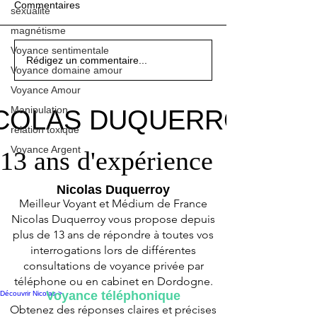
Commentaires
sexualité
magnétisme
Voyance sentimentale
Odeur de fumée de
🌟 Les 6 Signes qui
Débloquer son Intimité et
Odeur de fumée de
🌟 Les 6 Signes qui
Débloquer son Intimité et
Odeur de fumée de
Rédigez un commentaire...
Voyance domaine amour
cigarette dans une pièce :
montrent que Vous avez
Retrouver l'Harmonie
cigarette dans une pièce :
montrent que Vous avez
Retrouver l'Harmonie
cigarette dans une pièce :
phénomène naturel ou
un Don de Médiumnité
dans sa Vie Sexuelle
phénomène naturel ou
un Don de Médiumnité
dans sa Vie Sexuelle
phénomène naturel ou
Voyance Amour
signe d’un envoûtement ?
signe d’un envoûtement ?
signe d’un envoûtement ?
Manipulation
COLAS DUQUERROY
COLAS DUQUERROY
relation toxique
Voyance Argent
13 ans d'expérience
13 ans d'expérience
Nicolas Duquerroy
Meilleur Voyant et Médium de France
Nicolas Duquerroy vous propose depuis
plus de 13 ans de répondre à toutes vos
interrogations lors de différentes
consultations de voyance privée par
téléphone ou en cabinet en Dordogne.
Voyance téléphonique
Découvrir Nicolas >
Obtenez des réponses claires et précises