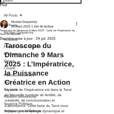
Post
All Posts
Nicolas Duquerroy
All Posts
10 mars 2025
1 min de lecture
Taroscope du Dimanche 9 Mars 2025 - Carte de l'Impératrice du
Nicolas Duquerroy
Tarot de Marseille
Dernière mise à jour :
29 juil. 2025
Actualité
Taroscope du 
Prédictions de Voyance
Dimanche 9 Mars 
Economie
Amour
2025 : L’Impératrice, 
Couple
la Puissance 
Flammes Jumelles
Créatrice en Action
Test
Voyance
La carte de l'Impératrice est dans le Tarot 
de Marseille symbole de fertilité, de 
Relation amoureuse
créativité, de communication et 
Voyance Politique
d’abondance. Cette lame du Tarot nous 
Voyance par téléphone
indique qu'une énergie dynamique et 