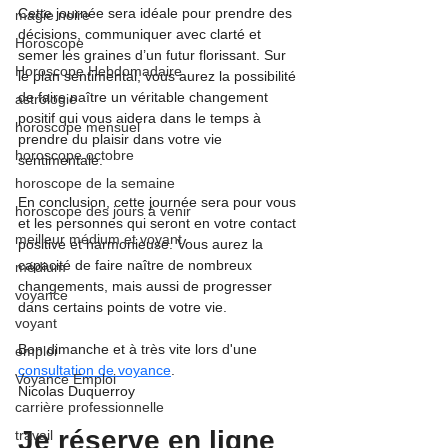
Cette journée sera idéale pour prendre des 
magie noire
décisions, communiquer avec clarté et 
Horoscope
semer les graines d’un futur florissant. Sur 
Horoscope Hebdomadaire
le plan sentimental, vous aurez la possibilité 
de faire naître un véritable changement 
astrologie
positif qui vous aidera dans le temps à 
horoscope mensuel
prendre du plaisir dans votre vie 
horoscope octobre
sentimentale.
horoscope de la semaine
En conclusion, cette journée sera pour vous 
horoscope des jours à venir
et les personnes qui seront en votre contact 
meilleur médium et voyant
positive et harmonieuse. Vous aurez la 
capacité de faire naître de nombreux 
médium
changements, mais aussi de progresser 
voyance
dans certains points de votre vie.
voyant
Bon dimanche et à très vite lors d'une 
emploi
consultation de voyance
.
Voyance Emploi
Nicolas Duquerroy
carrière professionnelle
Je réserve en ligne 
travail