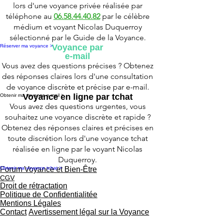
lors d'une voyance privée réalisée par
téléphone au
06.58.44.40.82
par le célèbre
médium et voyant Nicolas Duquerroy
sélectionné par le Guide de la Voyance.
Voyance par
Réserver ma voyance >
e-mail
Vous avez des questions précises ? Obtenez
des réponses claires lors d'une consultation
de voyance discrète et précise par e-mail.
Voyance en ligne par tchat
Obtenir ma voyance e-mail >
Vous avez des questions urgentes, vous
souhaitez une voyance discrète et rapide ?
Obtenez des réponses claires et précises en
toute discrétion lors d'une voyance tchat
réalisée en ligne par le voyant Nicolas
Duquerroy.
Obtenir ma voyance tchat >
Forum Voyance et Bien-Être
CGV
Droit de rétractation
Politique de Confidentialitée
Mentions Légales
Contact
Avertissement légal sur la Voyance