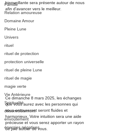
bienveillante sera présente autour de nous 
Famille
afin d'avancer vers le meilleur.
Relation amoureuse
Domaine Amour
Pleine Lune
Univers
rituel
rituel de protection
protection universelle
rituel de pleine Lune
rituel de magie
magie verte
Vie Antérieure
Ce dimanche 8 mars 2025, les échanges 
Spiritualité
que vous aurez avec les personnes qui 
vous entoureront seront fluides et 
désenvoûtement
harmonieux. Votre intuition sera une aide 
envoûtement
précieuse et vous serez apporter un rayon 
énergies négatives
de joie autour de vous.