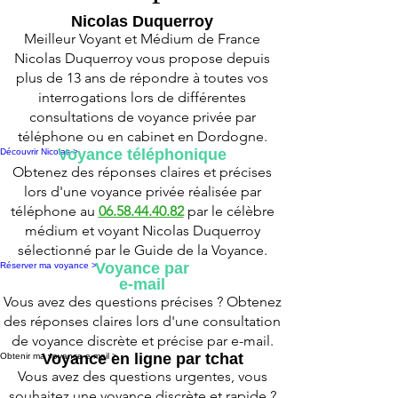
Nicolas Duquerroy
Meilleur Voyant et Médium de France
Nicolas Duquerroy vous propose depuis
plus de 13 ans de répondre à toutes vos
interrogations lors de différentes
consultations de voyance privée par
téléphone ou en cabinet en Dordogne.
Voyance téléphonique
Découvrir Nicolas >
Obtenez des réponses claires et précises
lors d'une voyance privée réalisée par
téléphone au
06.58.44.40.82
par le célèbre
médium et voyant Nicolas Duquerroy
sélectionné par le Guide de la Voyance.
Voyance par
Réserver ma voyance >
e-mail
Vous avez des questions précises ? Obtenez
des réponses claires lors d'une consultation
de voyance discrète et précise par e-mail.
Voyance en ligne par tchat
Obtenir ma voyance e-mail >
Vous avez des questions urgentes, vous
souhaitez une voyance discrète et rapide ?