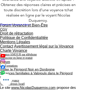
Obtenez des réponses claires et précises en
toute discrétion lors d'une voyance tchat
réalisée en ligne par le voyant Nicolas
Duquerroy.
Obtenir ma voyance tchat >
Forum Voyance et Bien-Être
CGV
Droit de rétractation
Politique de Confidentialitée
Mentions Légales
Contact
Avertissement légal sur la Voyance
Charte Voyance
Voyance AMOUR par téléphone
Horoscope en ligne et gratuit
Forum
Les Formations
Visiter le Périgord Noir en Dordogne
Vacances familiales à Valojoulx dans le Périgord
noir
Agenda Voyance
Voyance depuis Israël
Le site
www.NicolasDuquerroy.com
propose des
prestations de divertissement, culturelles,
spirituelles et ludiques, sous forme de
consultations de voyance, d’astrologie, de
tarologie et de magnétisme.