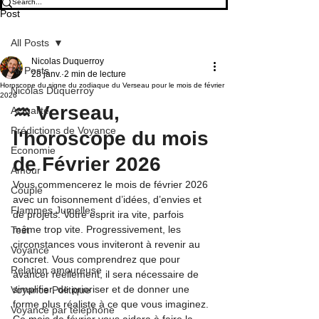
Post
All Posts
Nicolas Duquerroy
All Posts
28 janv.
2 min de lecture
Horoscope du signe du zodiaque du Verseau pour le mois de février
Nicolas Duquerroy
2026
♒ Verseau, 
Actualité
Prédictions de Voyance
l'horoscope du mois 
Economie
de Février 2026
Amour
Vous commencerez le mois de février 2026 
Couple
avec un foisonnement d’idées, d’envies et 
Flammes Jumelles
de projets. Votre esprit ira vite, parfois 
même trop vite. Progressivement, les 
Test
circonstances vous inviteront à revenir au 
Voyance
concret. Vous comprendrez que pour 
Relation amoureuse
avancer réellement, il sera nécessaire de 
simplifier, de prioriser et de donner une 
Voyance Politique
forme plus réaliste à ce que vous imaginez.
Voyance par téléphone