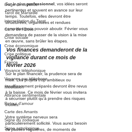
Sur le plan 
professionnel
, vos idées seront 
tirage de voyance
pertinentes et souvent en avance sur leur 
Tarot de Marseille
temps. Toutefois, elles devront être 
interprétation du Tarot
structurées, organisées et rendues 
concrètes pour pouvoir aboutir. Février vous 
Carte de l'Etoile
demandera de passer de la vision à la mise 
Crise sociale
en œuvre, sans brûler les étapes.
Crise économique
Vos finances demanderont de la 
Crise politique
vigilance durant ce mois de 
France
février 2026
Voyance téléphonique
Sur le plan financier, la prudence sera de 
Voyance par téléphone
mise. Les projets trop ambitieux ou 
insuffisamment préparés devront être revus 
Méditation
à la baisse. Ce mois de février vous invitera 
Attirance sentimentale
à sécuriser plutôt qu’à prendre des risques 
Retour d'amour
inutiles.
Carte des Amants
Votre système nerveux sera 
Signe du zodiaque
particulièrement sollicité. Vous aurez besoin 
Signe astrologique
de pauses régulières, de moments de 