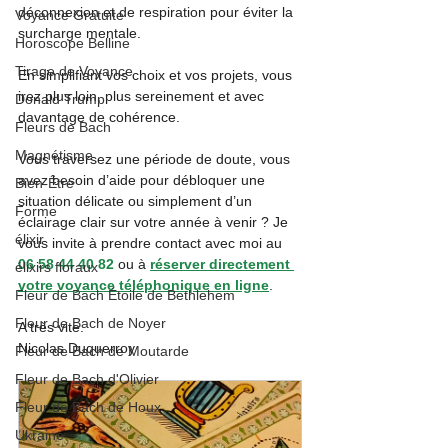
déconnexion et de respiration pour éviter la 
Voyance Gratuite
surcharge mentale.
Horoscope Belline
Tirage de Voyance
En simplifiant vos choix et vos projets, vous 
irez plus loin, plus sereinement et avec 
Donald Trump
davantage de cohérence.
Fleurs de Bach
Magnétisme
Vous traversez une période de doute, vous 
avez besoin d’aide pour débloquer une 
Bien-Être
situation délicate ou simplement d’un 
Forme
éclairage clair sur votre année à venir ? Je 
élixir
vous invite à prendre contact avec moi au 
06 58 44 40 82
 ou à 
réserver directement 
élixirs floraux
votre voyance téléphonique en ligne
.
Fleur de Bach Étoile de Bethlehem
Fleur de Bach de Noyer
A très vite.
Nicolas Duquerroy
Fleur de Bach de Moutarde
Fleur de Bach d'Olivier
Fleur de Bach de Houx
Ukraine