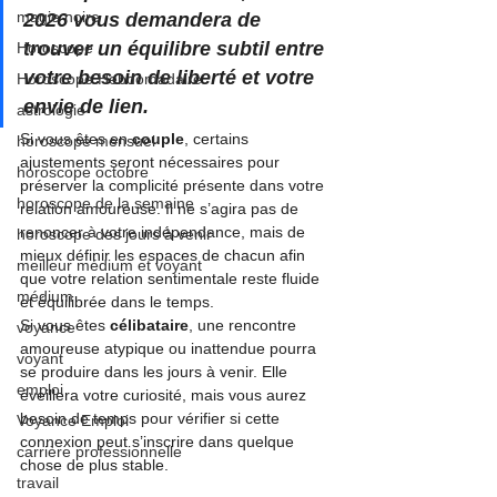
magie noire
2026 vous demandera de 
trouver un équilibre subtil entre 
Horoscope
votre besoin de liberté et votre 
Horoscope Hebdomadaire
envie de lien.
astrologie
Si vous êtes en 
couple
, certains 
horoscope mensuel
ajustements seront nécessaires pour 
horoscope octobre
préserver la complicité présente dans votre 
horoscope de la semaine
relation amoureuse. Il ne s’agira pas de 
renoncer à votre indépendance, mais de 
horoscope des jours à venir
mieux définir les espaces de chacun afin 
meilleur médium et voyant
que votre relation sentimentale reste fluide 
médium
et équilibrée dans le temps.
Si vous êtes 
célibataire
, une rencontre 
voyance
amoureuse atypique ou inattendue pourra 
voyant
se produire dans les jours à venir. Elle 
emploi
éveillera votre curiosité, mais vous aurez 
besoin de temps pour vérifier si cette 
Voyance Emploi
connexion peut s’inscrire dans quelque 
carrière professionnelle
chose de plus stable.
travail