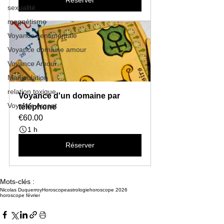
Réserver
sexualité
magnétisme
Voyance sentimentale
Voyance domaine amour
Voyance Amour
Manipulation
relation toxique
Voyance d'un domaine par 
Voyance Argent
téléphone
€60.00
1 h
Réserver
Mots-clés :
Nicolas Duquerroy
Horoscope
astrologie
horoscope 2026
horoscope février