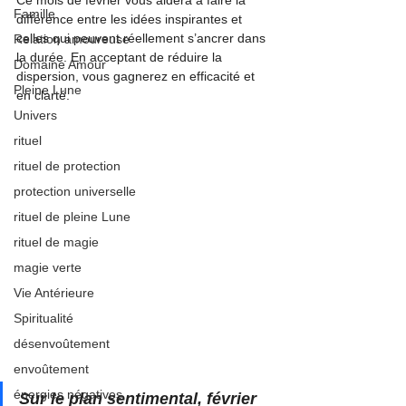
Ce mois de février vous aidera à faire la 
Famille
différence entre les idées inspirantes et 
celles qui peuvent réellement s’ancrer dans 
Relation amoureuse
la durée. En acceptant de réduire la 
Domaine Amour
dispersion, vous gagnerez en efficacité et 
Pleine Lune
en clarté.
Univers
rituel
rituel de protection
protection universelle
rituel de pleine Lune
rituel de magie
magie verte
Vie Antérieure
Spiritualité
désenvoûtement
envoûtement
énergies négatives
Sur le plan sentimental, février 