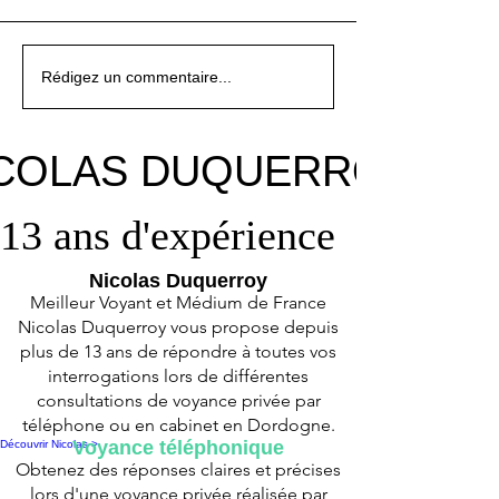
Horoscope du signe du
Horoscope du zodiaque
Horoscope du signe du
Horoscope du signe du
Horoscope du zodiaque
Horoscope du signe du
Horoscope du signe du
Rédigez un commentaire...
zodiaque de la Vierge
du Bélier pour le mois de
zodiaque du Verseau pour
zodiaque de la Vierge
du Bélier pour le mois de
zodiaque du Verseau pour
zodiaque de la Vierge
pour le mois de février
Février 2026
le mois de février 2026
pour le mois de février
Février 2026
le mois de février 2026
pour le mois de février
2026
2026
2026
COLAS DUQUERROY
COLAS DUQUERROY
13 ans d'expérience
13 ans d'expérience
Nicolas Duquerroy
Meilleur Voyant et Médium de France
Nicolas Duquerroy vous propose depuis
plus de 13 ans de répondre à toutes vos
interrogations lors de différentes
consultations de voyance privée par
téléphone ou en cabinet en Dordogne.
Voyance téléphonique
Découvrir Nicolas >
Obtenez des réponses claires et précises
lors d'une voyance privée réalisée par