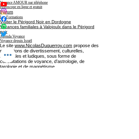
Voyance AMOUR par téléphone
Horoscope en ligne et gratuit
Forum
Les Formations
Visiter le Périgord Noir en Dordogne
Vacances familiales à Valojoulx dans le Périgord
noir
Agenda Voyance
Voyance depuis Israël
Le site
www.NicolasDuquerroy.com
propose des
prestations de divertissement, culturelles,
spirituelles et ludiques, sous forme de
consultations de voyance, d’astrologie, de
tarologie et de magnétisme.
Ces services sont accessibles à travers des
offres gratuites et payantes et sont strictement
réservés aux personnes majeures (18 ans et
plus), disposant de la capacité juridique. L’accès
est interdit aux mineurs ainsi qu’aux personnes
placées sous curatelle ou tutelle.
Nature des prestations
Les contenus et consultations diffusés par
Nicolas Duquerroy, qu’ils soient écrits, oraux ou
visuels, ont un caractère purement informatif,
spirituel et récréatif.
Ils ne doivent en aucun cas être considérés
comme des conseils professionnels ou des