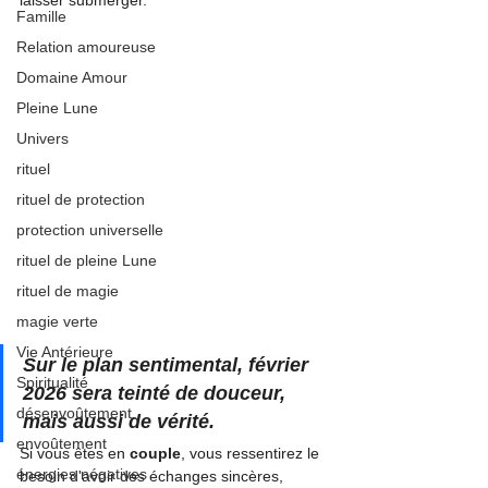
laisser submerger.
Famille
Relation amoureuse
Domaine Amour
Pleine Lune
Univers
rituel
rituel de protection
protection universelle
rituel de pleine Lune
rituel de magie
magie verte
Vie Antérieure
Sur le plan sentimental, février 
Spiritualité
2026 sera teinté de douceur, 
désenvoûtement
mais aussi de vérité.
envoûtement
Si vous êtes en 
couple
, vous ressentirez le 
énergies négatives
besoin d'avoir des échanges sincères, 