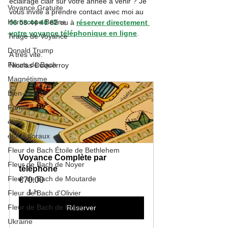
éclairage clair sur votre année à venir ? Je 
Voyance Gratuite
vous invite à prendre contact avec moi au 
Horoscope Belline
06 58 44 40 82
 ou à 
réserver directement 
votre voyance téléphonique en ligne
.
Tirage de Voyance
Donald Trump
A très vite.
Fleurs de Bach
Nicolas Duquerroy
Magnétisme
Bien-Être
Forme
élixir
élixirs floraux
Fleur de Bach Étoile de Bethlehem
Voyance Complète par 
Fleur de Bach de Noyer
téléphone
Fleur de Bach de Moutarde
€70.00
1 h
Fleur de Bach d'Olivier
Fleur de Bach de Houx
Réserver
Ukraine