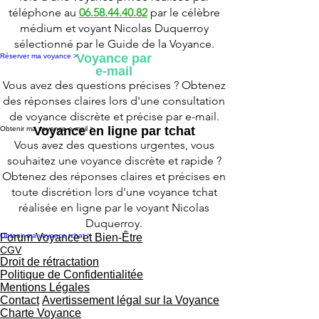
téléphone au
06.58.44.40.82
par le célèbre
médium et voyant Nicolas Duquerroy
sélectionné par le Guide de la Voyance.
Voyance par
Réserver ma voyance >
e-mail
Vous avez des questions précises ? Obtenez
des réponses claires lors d'une consultation
de voyance discrète et précise par e-mail.
Voyance en ligne par tchat
Obtenir ma voyance e-mail >
Vous avez des questions urgentes, vous
souhaitez une voyance discrète et rapide ?
Obtenez des réponses claires et précises en
toute discrétion lors d'une voyance tchat
réalisée en ligne par le voyant Nicolas
Duquerroy.
Obtenir ma voyance tchat >
Forum Voyance et Bien-Être
CGV
Droit de rétractation
Politique de Confidentialitée
Mentions Légales
Contact
Avertissement légal sur la Voyance
Charte Voyance