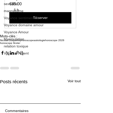
sexualité
€85.00
1 h
magnétisme
Réserver
Voyance sentimentale
Voyance domaine amour
Voyance Amour
Mots-clés :
Manipulation
Nicolas Duquerroy
Horoscope
astrologie
horoscope 2026
horoscope février
relation toxique
Voyance Argent
Voir tout
Posts récents
Commentaires