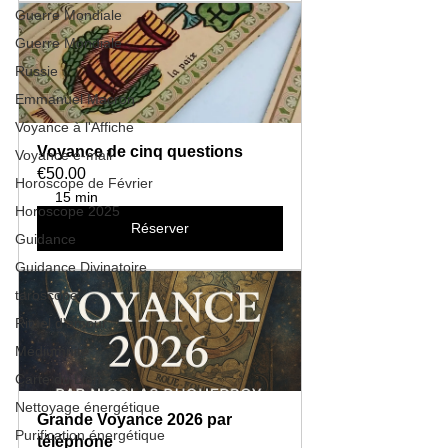
Guerre Mondiale
Guerre Mondiale
Russie
Emmanuel Macron
Voyance à l'Affiche
Voyance de cinq questions
Voyance e-mail
€50.00
Horoscope de Février
15 min
Horoscope 2025
Réserver
Guidance
Guidance Divinatoire
taroscope
Rituel d'amour
Médiumnité
Carte du Lion
Nettoyage énergétique
Grande Voyance 2026 par 
Purification énergétique
téléphone