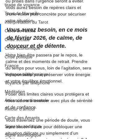
ou prises dans l’urgence seront à éviter. 
tirage de voyance
Vous aurez besoin de repères clairs et 
Tarot de Marseille
d’une vision plus concrète pour sécuriser 
votre situation.
interprétation du Tarot
Vous aurez besoin, en ce mois 
Carte de l'Etoile
de février 2026, de calme, de 
Crise sociale
douceur et de détente.
Crise économique
Votre bien-être passera par le repos, le 
Crise politique
calme et des moments de retrait. Prendre 
France
du temps pour vous, loin de l’agitation, sera 
Voyance téléphonique
indispensable pour préserver votre énergie 
et votre équilibre émotionnel.
Voyance par téléphone
Méditation
Poser des limites claires vous protégera et 
Attirance sentimentale
vous aidera à avancer avec plus de sérénité 
et de confiance.
Retour d'amour
Carte des Amants
Vous traversez une période de doute, vous 
Signe du zodiaque
avez besoin d’aide pour débloquer une 
situation délicate ou simplement d’un 
Signe astrologique