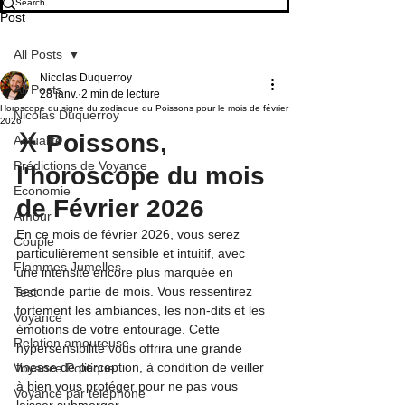
Post
All Posts
Nicolas Duquerroy
All Posts
28 janv.
2 min de lecture
Horoscope du signe du zodiaque du Poissons pour le mois de février
Nicolas Duquerroy
2026
♓ Poissons, 
Actualité
Prédictions de Voyance
l'horoscope du mois 
Economie
de Février 2026
Amour
En ce mois de février 2026, vous serez 
Couple
particulièrement sensible et intuitif, avec 
Flammes Jumelles
une intensité encore plus marquée en 
seconde partie de mois. Vous ressentirez 
Test
fortement les ambiances, les non-dits et les 
Voyance
émotions de votre entourage. Cette 
Relation amoureuse
hypersensibilité vous offrira une grande 
finesse de perception, à condition de veiller 
Voyance Politique
à bien vous protéger pour ne pas vous 
Voyance par téléphone