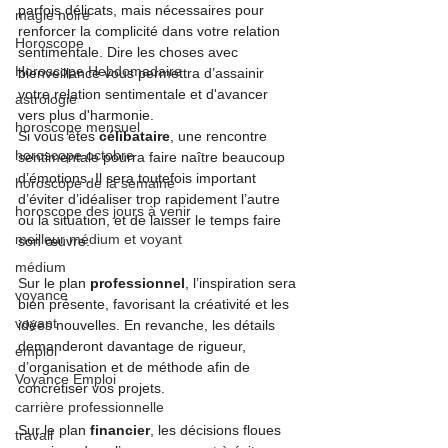
parfois délicats, mais nécessaires pour 
magie noire
renforcer la complicité dans votre relation 
Horoscope
sentimentale. Dire les choses avec 
Horoscope Hebdomadaire
bienveillance vous permettra d’assainir 
votre relation sentimentale et d'avancer 
astrologie
vers plus d'harmonie.
horoscope mensuel
Si vous êtes 
célibataire
, une rencontre 
horoscope octobre
sentimentale pourra faire naître beaucoup 
d’émotions. Il sera toutefois important 
horoscope de la semaine
d’éviter d’idéaliser trop rapidement l’autre 
horoscope des jours à venir
ou la situation, et de laisser le temps faire 
meilleur médium et voyant
son œuvre.
médium
Sur le plan 
professionnel
, l’inspiration sera 
voyance
bien présente, favorisant la créativité et les 
voyant
idées nouvelles. En revanche, les détails 
demanderont davantage de rigueur, 
emploi
d’organisation et de méthode afin de 
Voyance Emploi
concrétiser vos projets.
carrière professionnelle
Sur le plan 
financier
, les décisions floues 
travail