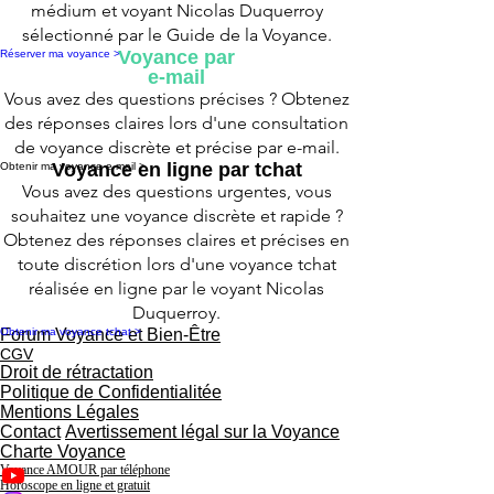
médium et voyant Nicolas Duquerroy
sélectionné par le Guide de la Voyance.
Voyance par
Réserver ma voyance >
e-mail
Vous avez des questions précises ? Obtenez
des réponses claires lors d'une consultation
de voyance discrète et précise par e-mail.
Voyance en ligne par tchat
Obtenir ma voyance e-mail >
Vous avez des questions urgentes, vous
souhaitez une voyance discrète et rapide ?
Obtenez des réponses claires et précises en
toute discrétion lors d'une voyance tchat
réalisée en ligne par le voyant Nicolas
Duquerroy.
Obtenir ma voyance tchat >
Forum Voyance et Bien-Être
CGV
Droit de rétractation
Politique de Confidentialitée
Mentions Légales
Contact
Avertissement légal sur la Voyance
Charte Voyance
Voyance AMOUR par téléphone
Horoscope en ligne et gratuit