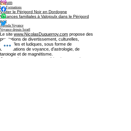
Forum
Les Formations
Visiter le Périgord Noir en Dordogne
Vacances familiales à Valojoulx dans le Périgord
noir
Agenda Voyance
Voyance depuis Israël
Le site
www.NicolasDuquerroy.com
propose des
prestations de divertissement, culturelles,
spirituelles et ludiques, sous forme de
consultations de voyance, d’astrologie, de
tarologie et de magnétisme.
Ces services sont accessibles à travers des
offres gratuites et payantes et sont strictement
réservés aux personnes majeures (18 ans et
plus), disposant de la capacité juridique. L’accès
est interdit aux mineurs ainsi qu’aux personnes
placées sous curatelle ou tutelle.
Nature des prestations
Les contenus et consultations diffusés par
Nicolas Duquerroy, qu’ils soient écrits, oraux ou
visuels, ont un caractère purement informatif,
spirituel et récréatif.
Ils ne doivent en aucun cas être considérés
comme des conseils professionnels ou des
diagnostics dans les domaines médical,
psychologique, juridique, financier ou autre.