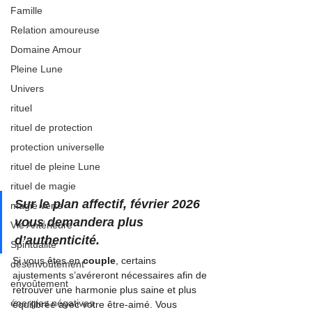
Famille
Relation amoureuse
Domaine Amour
Pleine Lune
Univers
rituel
rituel de protection
protection universelle
rituel de pleine Lune
rituel de magie
Sur le plan affectif, février 2026 
magie verte
vous demandera plus 
Vie Antérieure
d’authenticité.
Spiritualité
Si vous êtes en 
couple
, certains 
désenvoûtement
ajustements s’avéreront nécessaires afin de 
envoûtement
retrouver une harmonie plus saine et plus 
énergies négatives
équilibrée avec votre être-aimé. Vous 