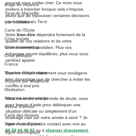
pourrait vous coûter cher. Ce mois vous 
tirage de voyance
invitera à trancher lorsque cela s’impose, 
Tarot de Marseille
plutôt que de repousser certaines décisions 
interprétation du Tarot
par hésitation.
Carte de l'Etoile
Votre 
bien-être
 dépendra fortement de la 
Crise sociale
qualité de vos relations et de votre 
Crise économique
environnement quotidien. Plus vos 
échanges seront équilibrés, plus vous vous 
Crise politique
sentirez apaisé.
France
Voyance téléphonique
Dire les choses clairement vous soulagera 
bien davantage que de chercher à éviter les 
Voyance par téléphone
conflits à tout prix.
Méditation
Attirance sentimentale
Vous traversez une période de doute, vous 
avez besoin d’aide pour débloquer une 
Retour d'amour
situation délicate ou simplement d’un 
Carte des Amants
éclairage clair sur votre année à venir ? Je 
Signe du zodiaque
vous invite à prendre contact avec moi au 
06 58 44 40 82
 ou à 
réserver directement 
Signe astrologique