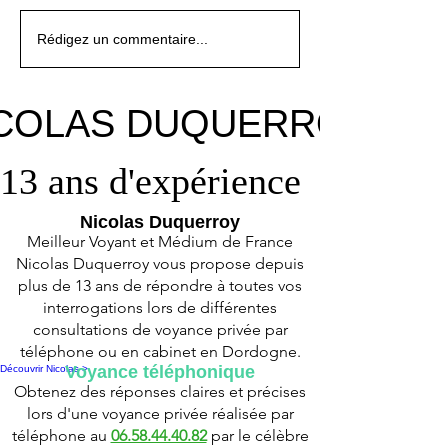
Horoscope du signe du
Horoscope du signe du
Horoscope du signe du
Horoscope du signe du
Horoscope du signe du
Horoscope du signe du
Horoscope du signe du
Rédigez un commentaire...
zodiaque du Gémeaux
zodiaque du Taureau pour
zodiaque de la Vierge
zodiaque du Gémeaux
zodiaque du Taureau pour
zodiaque de la Vierge
zodiaque du Gémeaux
pour le mois de février
le mois de février 2026
pour le mois de février
pour le mois de février
le mois de février 2026
pour le mois de février
pour le mois de février
2026
2026
2026
2026
2026
COLAS DUQUERROY
COLAS DUQUERROY
13 ans d'expérience
13 ans d'expérience
Nicolas Duquerroy
Meilleur Voyant et Médium de France
Nicolas Duquerroy vous propose depuis
plus de 13 ans de répondre à toutes vos
interrogations lors de différentes
consultations de voyance privée par
téléphone ou en cabinet en Dordogne.
Voyance téléphonique
Découvrir Nicolas >
Obtenez des réponses claires et précises
lors d'une voyance privée réalisée par
téléphone au
06.58.44.40.82
par le célèbre