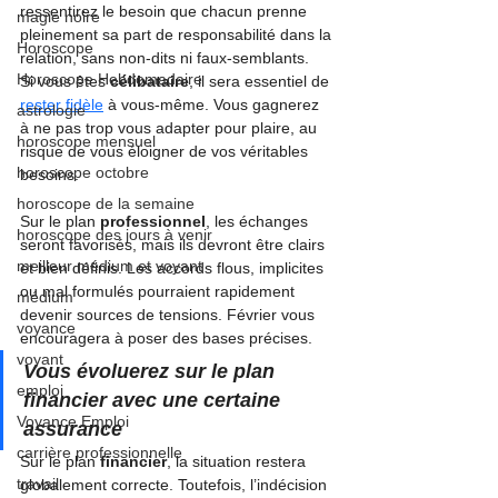
ressentirez le besoin que chacun prenne 
magie noire
pleinement sa part de responsabilité dans la 
Horoscope
relation, sans non-dits ni faux-semblants.
Horoscope Hebdomadaire
Si vous êtes 
célibataire
, il sera essentiel de 
rester fidèle
 à vous-même. Vous gagnerez 
astrologie
à ne pas trop vous adapter pour plaire, au 
horoscope mensuel
risque de vous éloigner de vos véritables 
horoscope octobre
besoins.
horoscope de la semaine
Sur le plan 
professionnel
, les échanges 
horoscope des jours à venir
seront favorisés, mais ils devront être clairs 
meilleur médium et voyant
et bien définis. Les accords flous, implicites 
ou mal formulés pourraient rapidement 
médium
devenir sources de tensions. Février vous 
voyance
encouragera à poser des bases précises.
voyant
Vous évoluerez sur le plan 
emploi
financier avec une certaine 
Voyance Emploi
assurance
carrière professionnelle
Sur le plan
 financier
, la situation restera 
travail
globalement correcte. Toutefois, l’indécision 