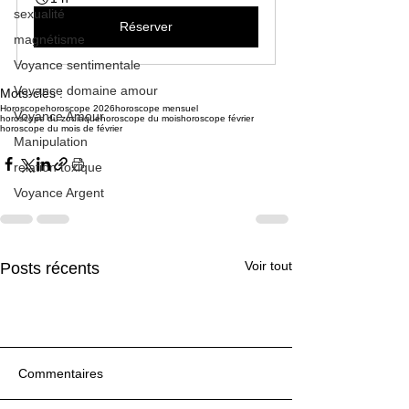
sexualité
Réserver
magnétisme
Voyance sentimentale
Voyance domaine amour
Mots-clés :
Horoscope
horoscope 2026
horoscope mensuel
Voyance Amour
horoscope du zodiaque
horoscope du mois
horoscope février
horoscope du mois de février
Manipulation
relation toxique
Voyance Argent
Voir tout
Posts récents
Commentaires