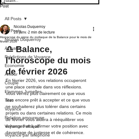
Post
All Posts
Nicolas Duquerroy
All Posts
28 janv.
2 min de lecture
Horoscope du signe du zodiaque de la Balance pour le mois de
Nicolas Duquerroy
février 2026
♎ Balance, 
Actualité
Prédictions de Voyance
l'horoscope du mois 
Economie
de février 2026
Amour
En février 2026, vos relations occuperont 
Couple
une place centrale dans vos réflexions. 
Flammes Jumelles
Vous verrez plus clairement ce que vous 
êtes encore prêt à accepter et ce que vous 
Test
ne souhaiterez plus tolérer dans certains 
Voyance
projets ou dans certaines relations. Ce mois 
Relation amoureuse
de février vous aidera à rééquilibrer vos 
échanges et à affirmer votre position avec 
Voyance Politique
davantage de justesse et de cohérence.
Voyance par téléphone