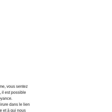
ême, vous sentez 
il est possible 
voyance.
rure dans le lien 
 et à qui nous 