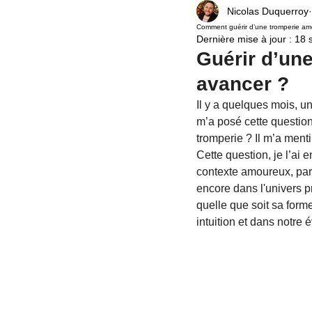
Nicolas Duquerroy
Relation amoureuse
Voyance Politique
Comment guérir d’une tromperie a
Dernière mise à jour :
18 
Guérir d’une
Univers
rituel
rituel de protection
avancer ?
Il y a quelques mois, u
m’a posé cette question
Spiritualité
désenvoûtement
env
tromperie ? Il m’a menti
Cette question, je l’ai 
contexte amoureux, par
encore dans l'univers pr
quelle que soit sa form
intuition et dans notre é