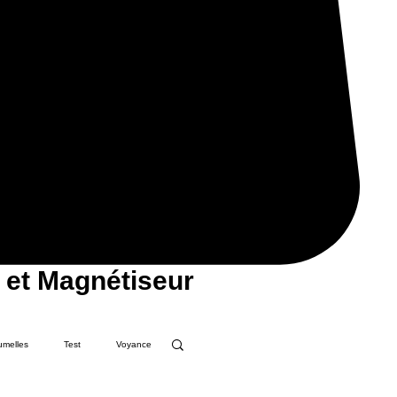
 et Magnétiseur
umelles
Test
Voyance