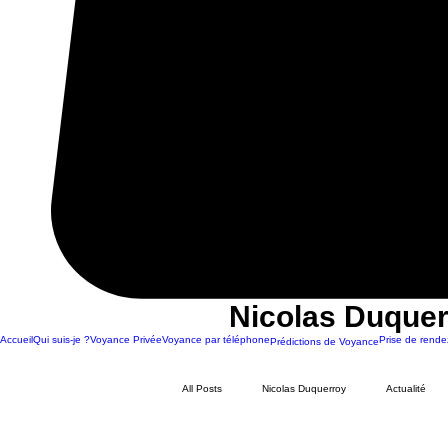
Nicolas Duquer
Accueil
Qui suis-je ?
Voyance Privée
Voyance par téléphone
Prise de rende
Prédictions de Voyance
All Posts
Nicolas Duquerroy
Actualité