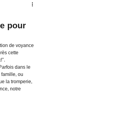
ur
Pleine Lune
re pour 
verte
Vie Antérieure
ation de voyance 
rès cette 
!".
Parfois dans le 
famille, ou 
ue la tromperie, 
nce, notre 