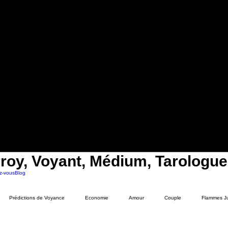
roy, Voyant, Médium, Tarologue
z-vous
Blog
Prédictions de Voyance
Economie
Amour
Couple
Flammes J