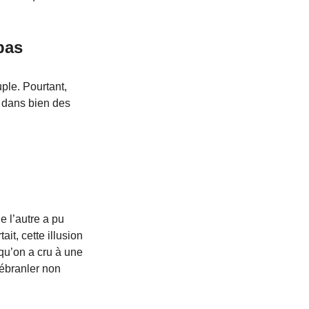
pas 
ple. Pourtant, 
r dans bien des 
e l’autre a pu 
t, cette illusion 
u’on a cru à une 
 ébranler non 