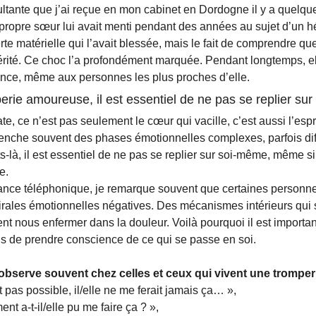
tante que j’ai reçue en mon cabinet en Dordogne il y a quelque
propre sœur lui avait menti pendant des années au sujet d’un hér
erte matérielle qui l’avait blessée, mais le fait de comprendre que 
érité. Ce choc l’a profondément marquée. Pendant longtemps, el
ance, même aux personnes les plus proches d’elle.
erie amoureuse, il est essentiel de ne pas se replier su
e, ce n’est pas seulement le cœur qui vacille, c’est aussi l’esprit
enche souvent des phases émotionnelles complexes, parfois diffi
là, il est essentiel de ne pas se replier sur soi-même, même si l
e.
ance téléphonique, je remarque souvent que certaines personn
irales émotionnelles négatives. Des mécanismes intérieurs qui s’
t nous enfermer dans la douleur. Voilà pourquoi il est important
s de prendre conscience de ce qui se passe en soi.
’observe souvent chez celles et ceux qui vivent une tromperi
t pas possible, il/elle ne me ferait jamais ça… »,
nt a-t-il/elle pu me faire ça ? »,