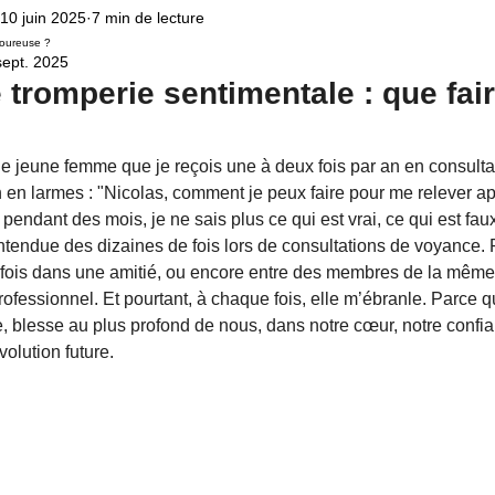
10 juin 2025
7 min de lecture
Voyance par téléphone
Famille
Relation amoureuse
Domaine Amo
moureuse ?
sept. 2025
 tromperie sentimentale : que fai
protection universelle
rituel de pleine Lune
rituel de magie
magie 
ne jeune femme que je reçois une à deux fois par an en consult
 en larmes : "Nicolas, comment je peux faire pour me relever ap
oûtement
énergies négatives
magie noire
Horoscope
 pendant des mois, je ne sais plus ce qui est vrai, ce qui est faux
entendue des dizaines de fois lors de consultations de voyance. 
fois dans une amitié, ou encore entre des membres de la même 
ofessionnel. Et pourtant, à chaque fois, elle m’ébranle. Parce q
e, blesse au plus profond de nous, dans notre cœur, notre confia
volution future.