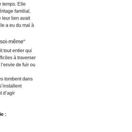
 temps. Elle 
itage familial. 
leur lien avait 
le a eu du mal à 
r soi-même"
 tout entier qui 
ciles à traverser 
’envie de fuir ou 
es tombent dans 
installent 
 d’agir 
e :