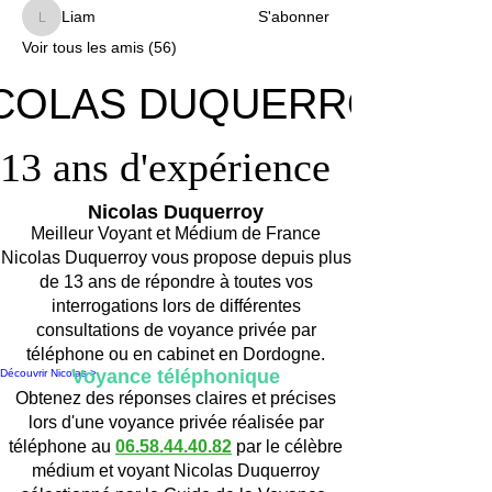
Liam
S'abonner
Liam
Voir tous les amis (56)
COLAS DUQUERROY
COLAS DUQUERROY
13 ans d'expérience
13 ans d'expérience
Nicolas Duquerroy
Meilleur Voyant et Médium de France
Nicolas Duquerroy vous propose depuis plus
de 13 ans de répondre à toutes vos
interrogations lors de différentes
consultations de voyance privée par
téléphone ou en cabinet en Dordogne.
Voyance téléphonique
Découvrir Nicolas >
Obtenez des réponses claires et précises
lors d'une voyance privée réalisée par
téléphone au
06.58.44.40.82
par le célèbre
médium et voyant Nicolas Duquerroy