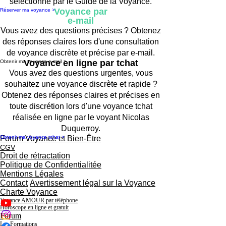
sélectionné par le Guide de la Voyance.
Voyance par
Réserver ma voyance >
e-mail
Vous avez des questions précises ? Obtenez
des réponses claires lors d'une consultation
de voyance discrète et précise par e-mail.
Voyance en ligne par tchat
Obtenir ma voyance e-mail >
Vous avez des questions urgentes, vous
souhaitez une voyance discrète et rapide ?
Obtenez des réponses claires et précises en
toute discrétion lors d'une voyance tchat
réalisée en ligne par le voyant Nicolas
Duquerroy.
Obtenir ma voyance tchat >
Forum Voyance et Bien-Être
CGV
Droit de rétractation
Politique de Confidentialitée
Mentions Légales
Contact
Avertissement légal sur la Voyance
Charte Voyance
Voyance AMOUR par téléphone
Horoscope en ligne et gratuit
Forum
Les Formations