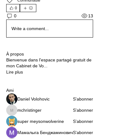
Communauté
0
13
0
Write a comment...
À propos
Bienvenue dans l'espace partagé gratuit de
mon Cabinet de Vo
...
Lire plus
Ami
Daniel Volohovic
S'abonner
mchristinger
S'abonner
mchristinger
super meysonwolverine
S'abonner
Мамалыга Бенджаминович
S'abonner