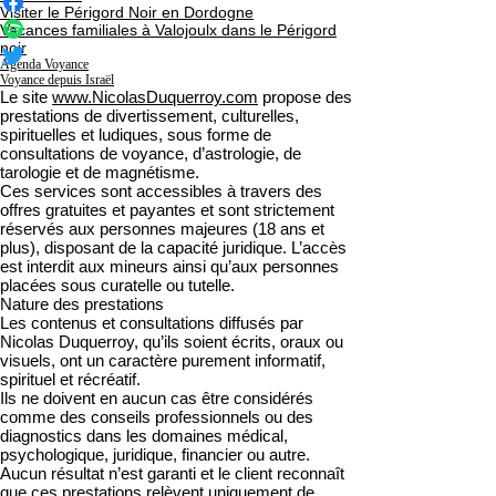
Visiter le Périgord Noir en Dordogne
Vacances familiales à Valojoulx dans le Périgord
noir
Agenda Voyance
Voyance depuis Israël
Le site
www.NicolasDuquerroy.com
propose des
prestations de divertissement, culturelles,
spirituelles et ludiques, sous forme de
consultations de voyance, d’astrologie, de
tarologie et de magnétisme.
Ces services sont accessibles à travers des
offres gratuites et payantes et sont strictement
réservés aux personnes majeures (18 ans et
plus), disposant de la capacité juridique. L’accès
est interdit aux mineurs ainsi qu’aux personnes
placées sous curatelle ou tutelle.
Nature des prestations
Les contenus et consultations diffusés par
Nicolas Duquerroy, qu’ils soient écrits, oraux ou
visuels, ont un caractère purement informatif,
spirituel et récréatif.
Ils ne doivent en aucun cas être considérés
comme des conseils professionnels ou des
diagnostics dans les domaines médical,
psychologique, juridique, financier ou autre.
Aucun résultat n’est garanti et le client reconnaît
que ces prestations relèvent uniquement de