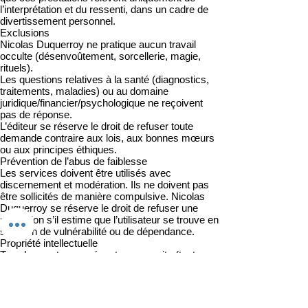
l’interprétation et du ressenti, dans un cadre de
divertissement personnel.
Exclusions
Nicolas Duquerroy ne pratique aucun travail
occulte (désenvoûtement, sorcellerie, magie,
rituels).
Les questions relatives à la santé (diagnostics,
traitements, maladies) ou au domaine
juridique/financier/psychologique ne reçoivent
pas de réponse.
L’éditeur se réserve le droit de refuser toute
demande contraire aux lois, aux bonnes mœurs
ou aux principes éthiques.
Prévention de l’abus de faiblesse
Les services doivent être utilisés avec
discernement et modération. Ils ne doivent pas
être sollicités de manière compulsive. Nicolas
Duquerroy se réserve le droit de refuser une
prestation s’il estime que l’utilisateur se trouve en
situation de vulnérabilité ou de dépendance.
Propriété intellectuelle
Tous les contenus présents sur ce site (textes,
images, vidéos) sont la propriété exclusive de
Nicolas Duquerroy, sauf mention contraire. Toute
reproduction, diffusion ou exploitation est interdite
sans autorisation préalable.