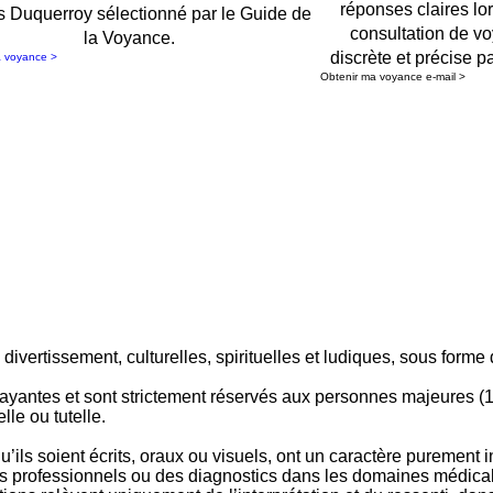
réponses claires lo
s Duquerroy sélectionné par le Guide de
consultation de v
la Voyance.
discrète et précise pa
a voyance >
Obtenir ma voyance e-mail >
ivertissement, culturelles, spirituelles et ludiques, sous forme 
payantes et sont strictement réservés aux personnes majeures (18
le ou tutelle.
ls soient écrits, oraux ou visuels, ont un caractère purement info
 professionnels ou des diagnostics dans les domaines médical, 