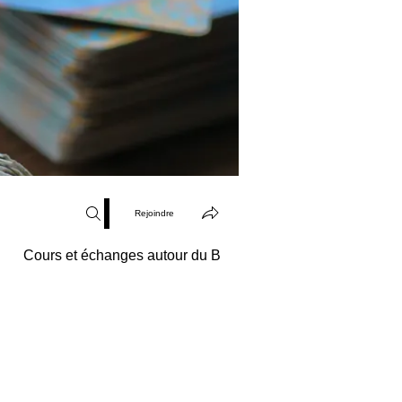
Rejoindre
Cours et échanges autour du Bien-Être
Egrégore de 