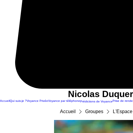
Nicolas Duquer
Accueil
Qui suis-je ?
Voyance Privée
Voyance par téléphone
Prise de rende
Prédictions de Voyance
Accueil
Groupes
L'Espace