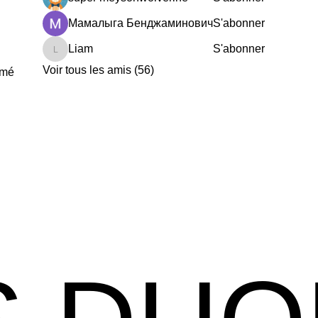
Мамалыга Бенджаминович
S'abonner
Liam
S'abonner
Liam
Voir tous les amis (56)
imé