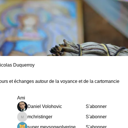
icolas Duquerroy
urs et échanges autour de la voyance et de la cartomancie
Ami
Daniel Volohovic
S'abonner
mchristinger
S'abonner
mchristinger
super meysonwolverine
S'abonner