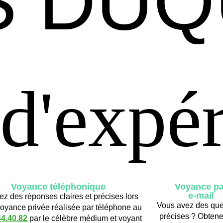
S DU
S DU
 d'expé
 d'expé
Voyance téléphonique
Voyance pa
e-mail
z des réponses claires et précises lors
Vous avez des que
voyance privée réalisée par téléphone au
précises ? Obten
44.40.82
par le célèbre médium et voyant