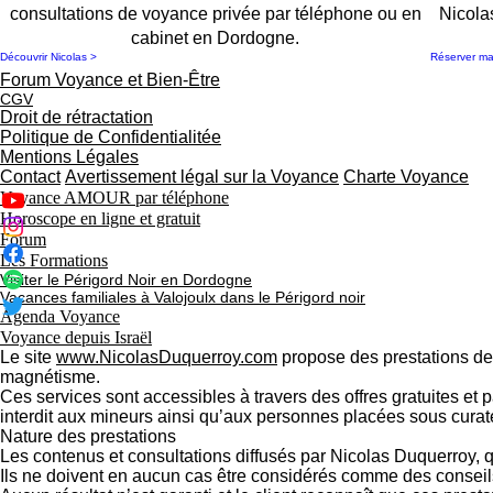
consultations de voyance privée par téléphone ou en
Nicola
cabinet en Dordogne.
Découvrir Nicolas >
Réserver m
Forum Voyance et Bien-Être
CGV
Droit de rétractation
Politique de Confidentialitée
Mentions Légales
Contact
Avertissement légal sur la Voyance
Charte Voyance
Voyance AMOUR par téléphone
Horoscope en ligne et gratuit
Forum
Les Formations
Visiter le Périgord Noir en Dordogne
Vacances familiales à Valojoulx dans le Périgord noir
Agenda Voyance
Voyance depuis Israël
Le site
www.NicolasDuquerroy.com
propose des prestations de d
magnétisme.
Ces services sont accessibles à travers des offres gratuites et 
interdit aux mineurs ainsi qu’aux personnes placées sous curatel
Nature des prestations
Les contenus et consultations diffusés par Nicolas Duquerroy, qu’i
Ils ne doivent en aucun cas être considérés comme des conseils