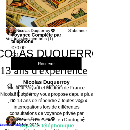
Lire plus
membres
Nicolas Duquerroy
S'abonner
Voyance Complète par 
Voir tous les membres (1)
téléphone
€70.00
COLAS DUQUERROY
COLAS DUQUERROY
1 h
Réserver
13 ans d'expérience
13 ans d'expérience
Nicolas Duquerroy
Horoscope
Astrologie
Meilleur Voyant et Médium de France
0
Nicolas Duquerroy vous propose depuis plus
de 13 ans de répondre à toutes vos
4
0
interrogations lors de différentes
consultations de voyance privée par
Nicolas Duquerroy
téléphone ou en cabinet en Dordogne.
12 juin 2026
Voyance téléphonique
Découvrir Nicolas >