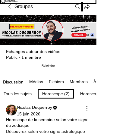
Groupes
Echanges autour des vidéos
Public
·
1 membre
Rejoindre
Médias
Fichiers
Membres
À propos
Discussion
Tous les sujets
Horoscope (2)
Horoscope du jour (1)
Nicolas Duquerroy
15 juin 2026
Horoscope de la semaine selon votre signe
du zodiaque
Découvrez selon votre signe astrologique 