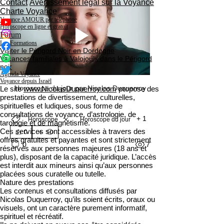
Contact
Avertissement légal sur la Voyance
Charte Voyance
Voyance AMOUR par téléphone
Horoscope en ligne et gratuit
Forum
Les Formations
Visiter le Périgord Noir en Dordogne
Vacances familiales à Valojoulx dans le Périgord
noir
Agenda Voyance
Voyance depuis Israël
Horoscope du jour par Nicolas Duquerroy
Le site
www.NicolasDuquerroy.com
propose des
prestations de divertissement, culturelles,
spirituelles et ludiques, sous forme de
consultations de voyance, d’astrologie, de
+
1
Horoscope
Horoscope du jour
tarologie et de magnétisme.
Ces services sont accessibles à travers des
0
offres gratuites et payantes et sont strictement
7
0
réservés aux personnes majeures (18 ans et
plus), disposant de la capacité juridique. L’accès
est interdit aux mineurs ainsi qu’aux personnes
placées sous curatelle ou tutelle.
Nature des prestations
Les contenus et consultations diffusés par
Nicolas Duquerroy, qu’ils soient écrits, oraux ou
visuels, ont un caractère purement informatif,
spirituel et récréatif.