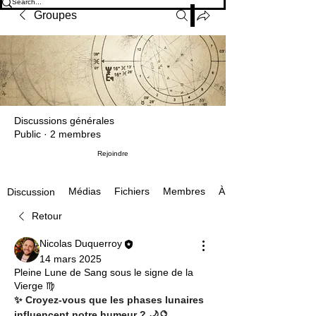
Groupes
Discussions générales
Public
·
2 membres
Rejoindre
Médias
Fichiers
Membres
À propos
Discussion
Retour
Nicolas Duquerroy
14 mars 2025
Pleine Lune de Sang sous le signe de la
Vierge ♍
✨ Croyez-vous que les phases lunaires 
influencent notre humeur ? 🌙🔮