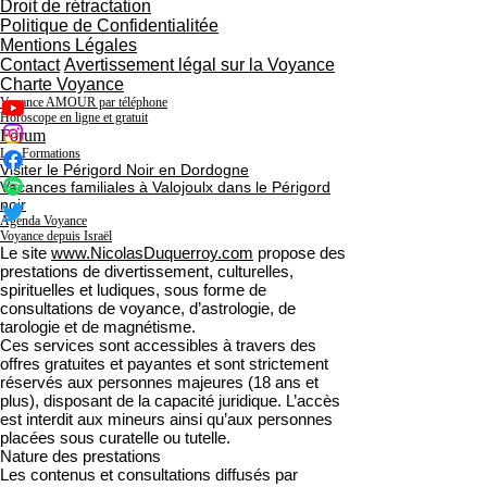
Droit de rétractation
Politique de Confidentialitée
Mentions Légales
Contact
Avertissement légal sur la Voyance
Charte Voyance
Voyance AMOUR par téléphone
Horoscope en ligne et gratuit
Forum
Les Formations
Visiter le Périgord Noir en Dordogne
Vacances familiales à Valojoulx dans le Périgord
noir
Agenda Voyance
Voyance depuis Israël
Le site
www.NicolasDuquerroy.com
propose des
prestations de divertissement, culturelles,
spirituelles et ludiques, sous forme de
consultations de voyance, d’astrologie, de
tarologie et de magnétisme.
Ces services sont accessibles à travers des
offres gratuites et payantes et sont strictement
réservés aux personnes majeures (18 ans et
plus), disposant de la capacité juridique. L’accès
est interdit aux mineurs ainsi qu’aux personnes
placées sous curatelle ou tutelle.
Nature des prestations
Les contenus et consultations diffusés par