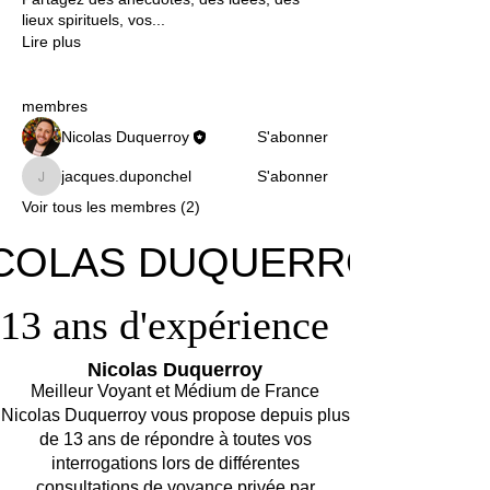
lieux spirituels, vos
...
Lire plus
membres
Nicolas Duquerroy
S'abonner
jacques.duponchel
S'abonner
jacques.duponchel
Voir tous les membres (2)
COLAS DUQUERROY
COLAS DUQUERROY
13 ans d'expérience
13 ans d'expérience
Nicolas Duquerroy
Meilleur Voyant et Médium de France
Nicolas Duquerroy vous propose depuis plus
de 13 ans de répondre à toutes vos
interrogations lors de différentes
consultations de voyance privée par