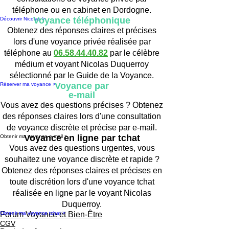
téléphone ou en cabinet en Dordogne.
Voyance téléphonique
Découvrir Nicolas >
Obtenez des réponses claires et précises
lors d'une voyance privée réalisée par
téléphone au
06.58.44.40.82
par le célèbre
médium et voyant Nicolas Duquerroy
sélectionné par le Guide de la Voyance.
Voyance par
Réserver ma voyance >
e-mail
Vous avez des questions précises ? Obtenez
des réponses claires lors d'une consultation
de voyance discrète et précise par e-mail.
Voyance en ligne par tchat
Obtenir ma voyance e-mail >
Vous avez des questions urgentes, vous
souhaitez une voyance discrète et rapide ?
Obtenez des réponses claires et précises en
toute discrétion lors d'une voyance tchat
réalisée en ligne par le voyant Nicolas
Duquerroy.
Obtenir ma voyance tchat >
Forum Voyance et Bien-Être
CGV