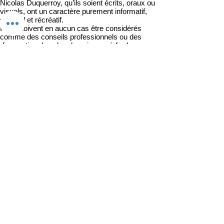
Nicolas Duquerroy, qu’ils soient écrits, oraux ou
visuels, ont un caractère purement informatif,
spirituel et récréatif.
Ils ne doivent en aucun cas être considérés
comme des conseils professionnels ou des
diagnostics dans les domaines médical,
psychologique, juridique, financier ou autre.
Aucun résultat n’est garanti et le client reconnaît
que ces prestations relèvent uniquement de
l’interprétation et du ressenti, dans un cadre de
divertissement personnel.
Exclusions
Nicolas Duquerroy ne pratique aucun travail
occulte (désenvoûtement, sorcellerie, magie,
rituels).
Les questions relatives à la santé (diagnostics,
traitements, maladies) ou au domaine
juridique/financier/psychologique ne reçoivent
pas de réponse.
L’éditeur se réserve le droit de refuser toute
demande contraire aux lois, aux bonnes mœurs
ou aux principes éthiques.
Prévention de l’abus de faiblesse
Les services doivent être utilisés avec
discernement et modération. Ils ne doivent pas
être sollicités de manière compulsive. Nicolas
Duquerroy se réserve le droit de refuser une