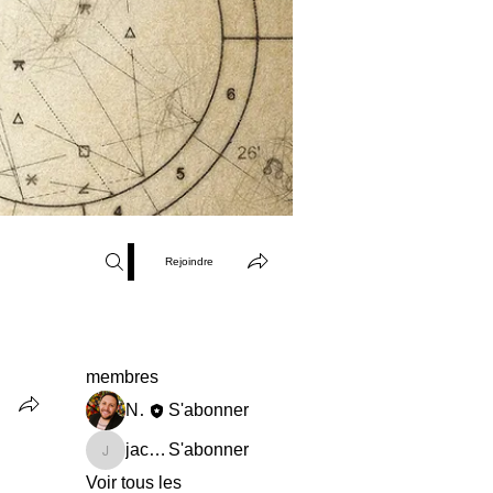
Rejoindre
membres
Nicolas Duquerroy
S'abonner
jacques.duponchel
S'abonner
jacques.duponchel
Voir tous les