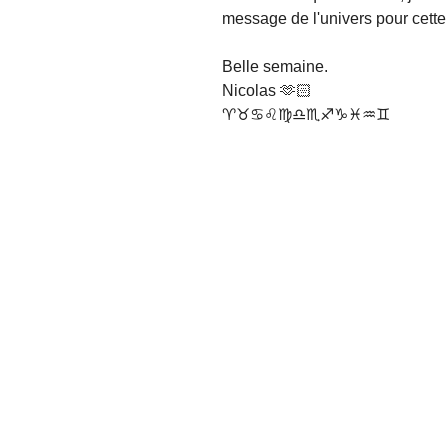
message de l'univers pour cett
Belle semaine.
Nicolas 🫶🏻
♈♉♋♌♍♎♏♐♑♓♒♊