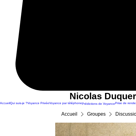
Nicolas Duquer
Accueil
Qui suis-je ?
Voyance Privée
Voyance par téléphone
Prise de rende
Prédictions de Voyance
Accueil
Groupes
Discussi