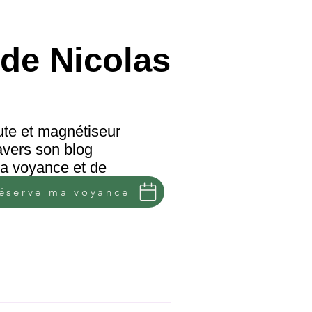
de Nicolas
te et magnétiseur
avers son blog
 la voyance et de
réserve ma voyance