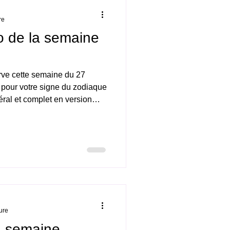
re
o de la semaine
ve cette semaine du 27
pour votre signe du zodiaque
version
colas Duquerroy Horoscope
ure
a semaine