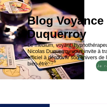
Blog Voyance 
Duquerroy
Le médium, voyant, hypnothérapeu
Nicolas Duquerroy vous invite à tr
officiel à découvrir son univers de
bien-être.
Je 